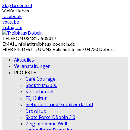
Skip to content
Vielfalt leben
facebook
youtube
instagram
TELEFON
03431 / 605317
EMAIL
info[at]treibhaus-doebeln.de
HIER FINDEST DU UNS
Bahnhofstr. 56 / 04720 Döbeln
Aktuelles
Veranstaltungen
PROJEKTE
Café Courage
Spektrum3000
Kulturbeutel
FSJ Kultur
Siebdruck- und Grafikwerkstatt
GrowHub
Skate Force Döbeln 2.0
Zeig mir deine Welt