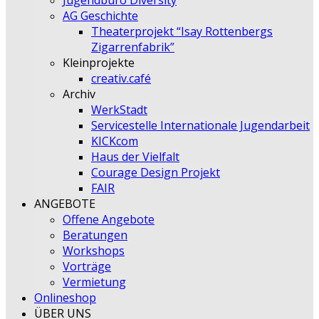
Jugendbüro Diversity
AG Geschichte
Theaterprojekt “Isay Rottenbergs
Zigarrenfabrik”
Kleinprojekte
creativ.café
Archiv
WerkStadt
Servicestelle Internationale Jugendarbeit
KICKcom
Haus der Vielfalt
Courage Design Projekt
FAIR
ANGEBOTE
Offene Angebote
Beratungen
Workshops
Vorträge
Vermietung
Onlineshop
ÜBER UNS