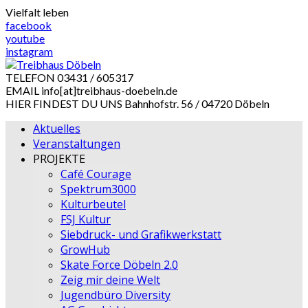
Skip
Vielfalt leben
to
facebook
content
youtube
instagram
TELEFON
03431 / 605317
EMAIL
info[at]treibhaus-doebeln.de
HIER FINDEST DU UNS
Bahnhofstr. 56 / 04720 Döbeln
Aktuelles
Veranstaltungen
PROJEKTE
Café Courage
Spektrum3000
Kulturbeutel
FSJ Kultur
Siebdruck- und Grafikwerkstatt
GrowHub
Skate Force Döbeln 2.0
Zeig mir deine Welt
Jugendbüro Diversity