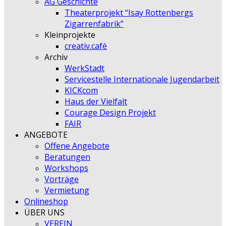
AG Geschichte
Theaterprojekt “Isay Rottenbergs
Zigarrenfabrik”
Kleinprojekte
creativ.café
Archiv
WerkStadt
Servicestelle Internationale Jugendarbeit
KICKcom
Haus der Vielfalt
Courage Design Projekt
FAIR
ANGEBOTE
Offene Angebote
Beratungen
Workshops
Vorträge
Vermietung
Onlineshop
ÜBER UNS
VEREIN