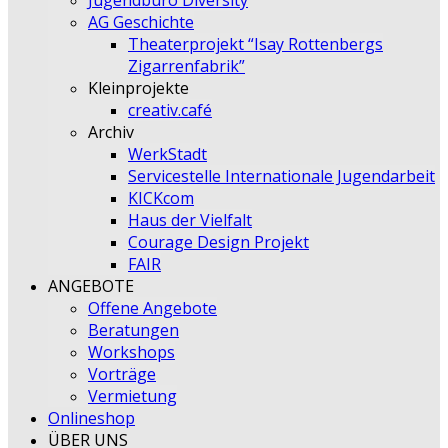
Jugendbüro Diversity
AG Geschichte
Theaterprojekt “Isay Rottenbergs
Zigarrenfabrik”
Kleinprojekte
creativ.café
Archiv
WerkStadt
Servicestelle Internationale Jugendarbeit
KICKcom
Haus der Vielfalt
Courage Design Projekt
FAIR
ANGEBOTE
Offene Angebote
Beratungen
Workshops
Vorträge
Vermietung
Onlineshop
ÜBER UNS