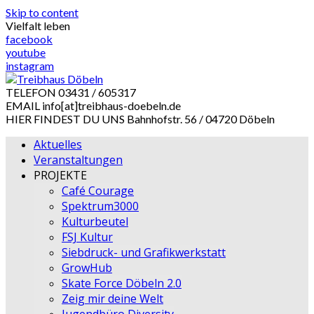
Skip to content
Vielfalt leben
facebook
youtube
instagram
TELEFON
03431 / 605317
EMAIL
info[at]treibhaus-doebeln.de
HIER FINDEST DU UNS
Bahnhofstr. 56 / 04720 Döbeln
Aktuelles
Veranstaltungen
PROJEKTE
Café Courage
Spektrum3000
Kulturbeutel
FSJ Kultur
Siebdruck- und Grafikwerkstatt
GrowHub
Skate Force Döbeln 2.0
Zeig mir deine Welt