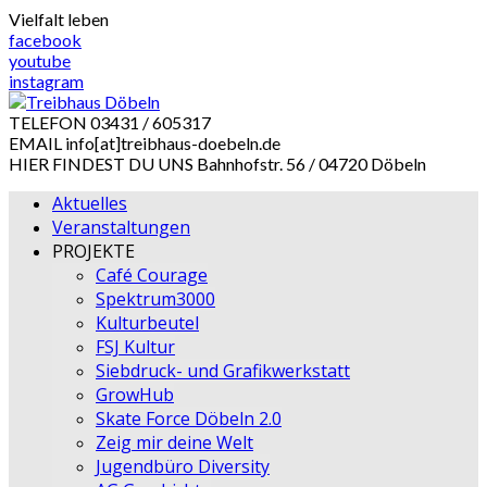
Skip
Vielfalt leben
to
facebook
content
youtube
instagram
TELEFON
03431 / 605317
EMAIL
info[at]treibhaus-doebeln.de
HIER FINDEST DU UNS
Bahnhofstr. 56 / 04720 Döbeln
Aktuelles
Veranstaltungen
PROJEKTE
Café Courage
Spektrum3000
Kulturbeutel
FSJ Kultur
Siebdruck- und Grafikwerkstatt
GrowHub
Skate Force Döbeln 2.0
Zeig mir deine Welt
Jugendbüro Diversity