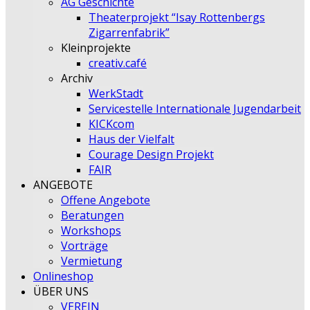
AG Geschichte
Theaterprojekt “Isay Rottenbergs
Zigarrenfabrik”
Kleinprojekte
creativ.café
Archiv
WerkStadt
Servicestelle Internationale Jugendarbeit
KICKcom
Haus der Vielfalt
Courage Design Projekt
FAIR
ANGEBOTE
Offene Angebote
Beratungen
Workshops
Vorträge
Vermietung
Onlineshop
ÜBER UNS
VEREIN