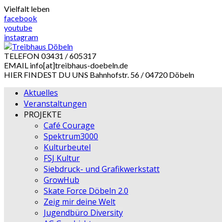
Skip
Vielfalt leben
to
facebook
content
youtube
instagram
TELEFON
03431 / 605317
EMAIL
info[at]treibhaus-doebeln.de
HIER FINDEST DU UNS
Bahnhofstr. 56 / 04720 Döbeln
Aktuelles
Veranstaltungen
PROJEKTE
Café Courage
Spektrum3000
Kulturbeutel
FSJ Kultur
Siebdruck- und Grafikwerkstatt
GrowHub
Skate Force Döbeln 2.0
Zeig mir deine Welt
Jugendbüro Diversity