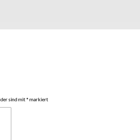
lder sind mit
*
markiert