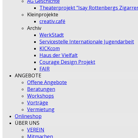
AG Geschichte
Theaterprojekt “Isay Rottenbergs Zigarre
Kleinprojekte
creativ.café
Archiv
WerkStadt
Servicestelle Internationale Jugendarbeit
KICKcom
Haus der Vielfalt
Courage Design Projekt
FAIR
ANGEBOTE
Offene Angebote
Beratungen
Workshops
Vorträge
Vermietung
Onlineshop
ÜBER UNS
VEREIN
Mitmachen