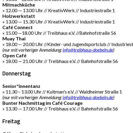
Mitmachküche
» 12.00 — 13.00 Uhr // KreativWerk // Industriestraße 1
Holzwerkstatt
» 13.00 — 15.30 Uhr // KreativWerk // Industriestraße 1
Café Connect
» 15.00 —18.00 Uhr // Treibhaus e.V. //Bahnhofstraße 56
Muay Thai
» 18.00 — 20.00 Uhr //Kinder- und Jugendsportclub // Industries
(nur mit vorheriger Anmeldung:
info@treibhaus-doebeln.de
)
Open Café
» 18.00 — 21.00 Uhr // Treibhaus e.V. // Bahnhofstraße 56
Donnerstag
Senior*innentanz
» 11.30 – 13.00 Uhr // Kultman's e.V. // Waldheimer Straße 1
(nur mit vorheriger Anmeldung:
info@treibhaus-doebeln.de
)
Bunter Nachmittag im Café Courage
» 13.30 — 17.00 Uhr // Treibhaus e.V. // Bahnhofstraße 56
Freitag