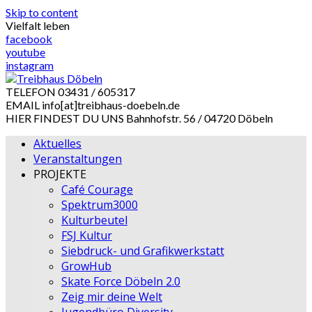
Skip to content
Vielfalt leben
facebook
youtube
instagram
TELEFON
03431 / 605317
EMAIL
info[at]treibhaus-doebeln.de
HIER FINDEST DU UNS
Bahnhofstr. 56 / 04720 Döbeln
Aktuelles
Veranstaltungen
PROJEKTE
Café Courage
Spektrum3000
Kulturbeutel
FSJ Kultur
Siebdruck- und Grafikwerkstatt
GrowHub
Skate Force Döbeln 2.0
Zeig mir deine Welt