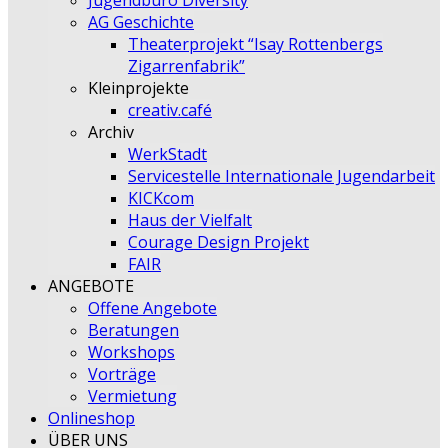
Jugendbüro Diversity
AG Geschichte
Theaterprojekt “Isay Rottenbergs
Zigarrenfabrik”
Kleinprojekte
creativ.café
Archiv
WerkStadt
Servicestelle Internationale Jugendarbeit
KICKcom
Haus der Vielfalt
Courage Design Projekt
FAIR
ANGEBOTE
Offene Angebote
Beratungen
Workshops
Vorträge
Vermietung
Onlineshop
ÜBER UNS