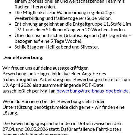
einem professionellen und wertschätzenden Team mit
flachen Hierarchien.
Die Möglichkeit zur Wahrnehmung regelmäßiger
Weiterbildung und (fallbezogener) Supervision.
Entlohnung angelehnt an die Entgeltgruppe 11, Stufe 1 im
TV-L und einen Stellenumfang von 20 Wochenstunden.
Überdurchschnittlicher Urlaubsanspruch (30 Tage/Jahr –
bezogen auf eine 5 Tage Woche).
Schließtage an Heiligabend und Silvester.
Deine Bewerbung:
Wir freuen uns auf deine aussagekräftigen
Bewerbungsunterlagen inklusive einer Angabe des
frühestmöglichen Arbeitsbeginns. Bewerbungen bitte bis zum
19. April 2026 als zusammenhängende PDF-Datei
ausschließlich per Mail an
bewerbung@treibhaus-doebeln.de
.
Wenn du Barrieren bei der Bewerbung siehst oder
Unterstützung benötigst, melde dich gerne – wir finden eine
Lösung.
Die Bewerbungsgespräche finden in Döbeln zwischen dem
27.04. und 08.05.2026 statt. Dafür anfallende Fahrtkosten
können wir leider nicht erstatten.