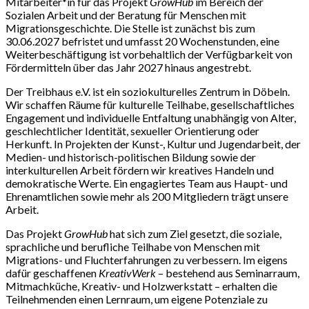
Mitarbeiter*in für das Projekt
GrowHub
im Bereich der
Sozialen Arbeit und der Beratung für Menschen mit
Migrationsgeschichte. Die Stelle ist zunächst bis zum
30.06.2027 befristet und umfasst 20 Wochenstunden, eine
Weiterbeschäftigung ist vorbehaltlich der Verfügbarkeit von
Fördermitteln über das Jahr 2027 hinaus angestrebt.
Der Treibhaus e.V. ist ein soziokulturelles Zentrum in Döbeln.
Wir schaffen Räume für kulturelle Teilhabe, gesellschaftliches
Engagement und individuelle Entfaltung unabhängig von Alter,
geschlechtlicher Identität, sexueller Orientierung oder
Herkunft. In Projekten der Kunst-, Kultur und Jugendarbeit, der
Medien- und historisch-politischen Bildung sowie der
interkulturellen Arbeit fördern wir kreatives Handeln und
demokratische Werte. Ein engagiertes Team aus Haupt- und
Ehrenamtlichen sowie mehr als 200 Mitgliedern trägt unsere
Arbeit.
Das Projekt
GrowHub
hat sich zum Ziel gesetzt, die soziale,
sprachliche und berufliche Teilhabe von Menschen mit
Migrations- und Fluchterfahrungen zu verbessern. Im eigens
dafür geschaffenen
KreativWerk
– bestehend aus Seminarraum,
Mitmachküche, Kreativ- und Holzwerkstatt – erhalten die
Teilnehmenden einen Lernraum, um eigene Potenziale zu