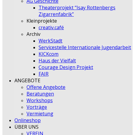
AG Geschichte
Theaterprojekt “Isay Rottenbergs
Zigarrenfabrik”
Kleinprojekte
creativ.café
Archiv
WerkStadt
Servicestelle Internationale Jugendarbeit
KICKcom
Haus der Vielfalt
Courage Design Projekt
FAIR
ANGEBOTE
Offene Angebote
Beratungen
Workshops
Vorträge
Vermietung
Onlineshop
ÜBER UNS
VEREIN