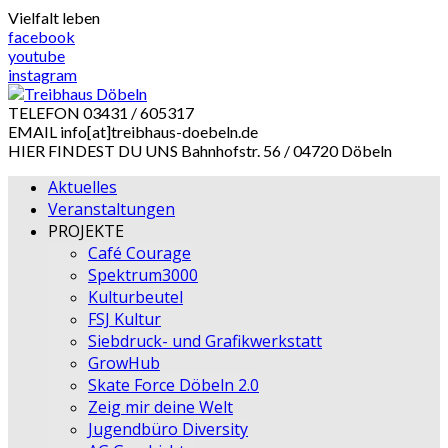
Skip
Vielfalt leben
to
facebook
content
youtube
instagram
TELEFON
03431 / 605317
EMAIL
info[at]treibhaus-doebeln.de
HIER FINDEST DU UNS
Bahnhofstr. 56 / 04720 Döbeln
Aktuelles
Veranstaltungen
PROJEKTE
Café Courage
Spektrum3000
Kulturbeutel
FSJ Kultur
Siebdruck- und Grafikwerkstatt
GrowHub
Skate Force Döbeln 2.0
Zeig mir deine Welt
Jugendbüro Diversity