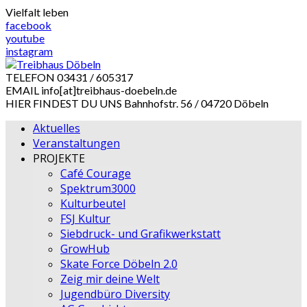
Skip
Vielfalt leben
to
facebook
content
youtube
instagram
TELEFON
03431 / 605317
EMAIL
info[at]treibhaus-doebeln.de
HIER FINDEST DU UNS
Bahnhofstr. 56 / 04720 Döbeln
Aktuelles
Veranstaltungen
PROJEKTE
Café Courage
Spektrum3000
Kulturbeutel
FSJ Kultur
Siebdruck- und Grafikwerkstatt
GrowHub
Skate Force Döbeln 2.0
Zeig mir deine Welt
Jugendbüro Diversity