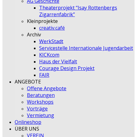
AG Geschichte
Theaterprojekt “Isay Rottenbergs
Zigarrenfabrik”
Kleinprojekte
creativ.café
Archiv
WerkStadt
Servicestelle Internationale Jugendarbeit
KICKcom
Haus der Vielfalt
Courage Design Projekt
FAIR
ANGEBOTE
Offene Angebote
Beratungen
Workshops
Vorträge
Vermietung
Onlineshop
ÜBER UNS
VEREIN