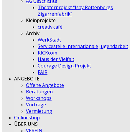
AG Geschichte
Theaterprojekt “Isay Rottenbergs
Zigarrenfabrik”
Kleinprojekte
creativ.café
Archiv
WerkStadt
Servicestelle Internationale Jugendarbeit
KICKcom
Haus der Vielfalt
Courage Design Projekt
FAIR
ANGEBOTE
Offene Angebote
Beratungen
Workshops
Vorträge
Vermietung
Onlineshop
ÜBER UNS
VEREIN