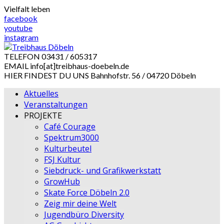
Skip
Vielfalt leben
to
facebook
content
youtube
instagram
TELEFON
03431 / 605317
EMAIL
info[at]treibhaus-doebeln.de
HIER FINDEST DU UNS
Bahnhofstr. 56 / 04720 Döbeln
Aktuelles
Veranstaltungen
PROJEKTE
Café Courage
Spektrum3000
Kulturbeutel
FSJ Kultur
Siebdruck- und Grafikwerkstatt
GrowHub
Skate Force Döbeln 2.0
Zeig mir deine Welt
Jugendbüro Diversity