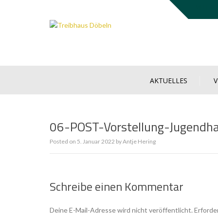
Skip
VIELFAL
to
content
AKTUELLES
06-POST-Vorstellung-Jugendh
Posted on
5. Januar 2022
by
Antje Hering
Schreibe einen Kommentar
Deine E-Mail-Adresse wird nicht veröffentlicht.
Erforde