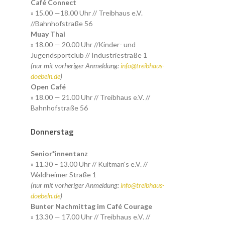
Café Connect
» 15.00 —18.00 Uhr // Treibhaus e.V.
//Bahnhofstraße 56
Muay Thai
» 18.00 — 20.00 Uhr //Kinder- und
Jugendsportclub // Industriestraße 1
(nur mit vorheriger Anmeldung:
info@treibhaus-
doebeln.de
)
Open Café
» 18.00 — 21.00 Uhr // Treibhaus e.V. //
Bahnhofstraße 56
Donnerstag
Senior*innentanz
» 11.30 – 13.00 Uhr // Kultman's e.V. //
Waldheimer Straße 1
(nur mit vorheriger Anmeldung:
info@treibhaus-
doebeln.de
)
Bunter Nachmittag im Café Courage
» 13.30 — 17.00 Uhr // Treibhaus e.V. //