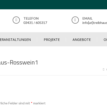
T LEBEN
TELEFON
EMAIL
03431 / 605317
info[at]treibhau
VERANSTALTUNGEN
PROJEKTE
ANGEBOTE
O
aus-Rosswein1
rliche Felder sind mit
*
markiert