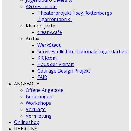
Jugendbüro Diversity
AG Geschichte
Theaterprojekt “Isay Rottenbergs
Zigarrenfabrik”
Kleinprojekte
creativ.café
Archiv
WerkStadt
Servicestelle Internationale Jugendarbeit
KICKcom
Haus der Vielfalt
Courage Design Projekt
FAIR
ANGEBOTE
Offene Angebote
Beratungen
Workshops
Vorträge
Vermietung
Onlineshop
ÜBER UNS