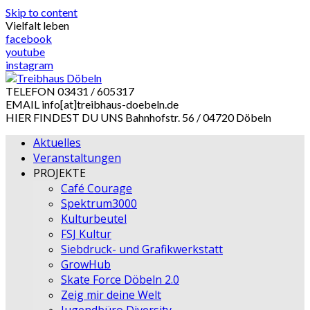
Skip to content
Vielfalt leben
facebook
youtube
instagram
TELEFON
03431 / 605317
EMAIL
info[at]treibhaus-doebeln.de
HIER FINDEST DU UNS
Bahnhofstr. 56 / 04720 Döbeln
Aktuelles
Veranstaltungen
PROJEKTE
Café Courage
Spektrum3000
Kulturbeutel
FSJ Kultur
Siebdruck- und Grafikwerkstatt
GrowHub
Skate Force Döbeln 2.0
Zeig mir deine Welt