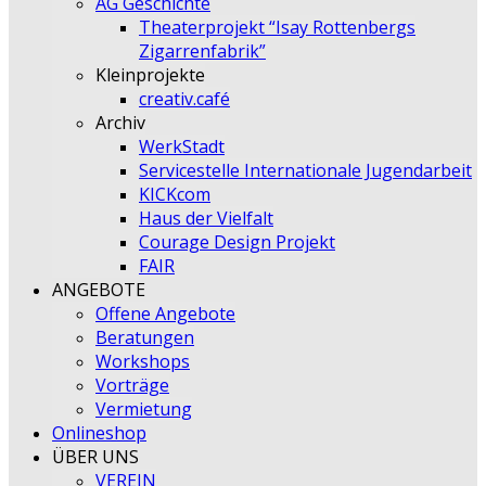
AG Geschichte
Theaterprojekt “Isay Rottenbergs
Zigarrenfabrik”
Kleinprojekte
creativ.café
Archiv
WerkStadt
Servicestelle Internationale Jugendarbeit
KICKcom
Haus der Vielfalt
Courage Design Projekt
FAIR
ANGEBOTE
Offene Angebote
Beratungen
Workshops
Vorträge
Vermietung
Onlineshop
ÜBER UNS
VEREIN