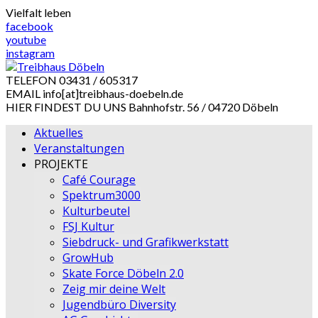
Skip
Vielfalt leben
to
facebook
content
youtube
instagram
TELEFON
03431 / 605317
EMAIL
info[at]treibhaus-doebeln.de
HIER FINDEST DU UNS
Bahnhofstr. 56 / 04720 Döbeln
Aktuelles
Veranstaltungen
PROJEKTE
Café Courage
Spektrum3000
Kulturbeutel
FSJ Kultur
Siebdruck- und Grafikwerkstatt
GrowHub
Skate Force Döbeln 2.0
Zeig mir deine Welt
Jugendbüro Diversity