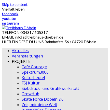
Skip to content
Vielfalt leben
facebook
youtube
instagram
TELEFON
03431 / 605317
EMAIL
info[at]treibhaus-doebeln.de
HIER FINDEST DU UNS
Bahnhofstr. 56 / 04720 Döbeln
Aktuelles
Veranstaltungen
PROJEKTE
Café Courage
Spektrum3000
Kulturbeutel
FSJ Kultur
Siebdruck- und Grafikwerkstatt
GrowHub
Skate Force Döbeln 2.0
Zeig mir deine Welt