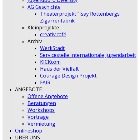
Jugendbüro Diversity
AG Geschichte
Theaterprojekt “Isay Rottenbergs
Zigarrenfabrik”
Kleinprojekte
creativ.café
Archiv
WerkStadt
Servicestelle Internationale Jugendarbeit
KICKcom
Haus der Vielfalt
Courage Design Projekt
FAIR
ANGEBOTE
Offene Angebote
Beratungen
Workshops
Vorträge
Vermietung
Onlineshop
ÜBER UNS