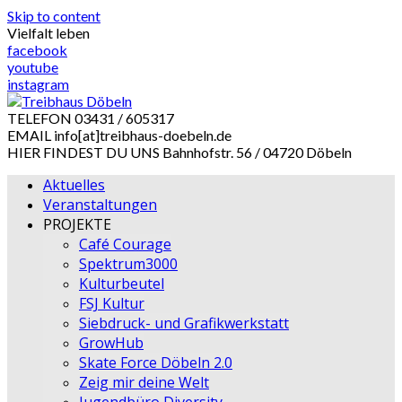
Skip to content
Vielfalt leben
facebook
youtube
instagram
TELEFON
03431 / 605317
EMAIL
info[at]treibhaus-doebeln.de
HIER FINDEST DU UNS
Bahnhofstr. 56 / 04720 Döbeln
Aktuelles
Veranstaltungen
PROJEKTE
Café Courage
Spektrum3000
Kulturbeutel
FSJ Kultur
Siebdruck- und Grafikwerkstatt
GrowHub
Skate Force Döbeln 2.0
Zeig mir deine Welt