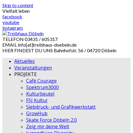
Skip to content
Vielfalt leben
facebook
youtube
instagram
TELEFON
03431 / 605317
EMAIL
info[at]treibhaus-doebeln.de
HIER FINDEST DU UNS
Bahnhofstr. 56 / 04720 Döbeln
Aktuelles
Veranstaltungen
PROJEKTE
Café Courage
Spektrum3000
Kulturbeutel
FSJ Kultur
Siebdruck- und Grafikwerkstatt
GrowHub
Skate Force Döbeln 2.0
Zeig mir deine Welt