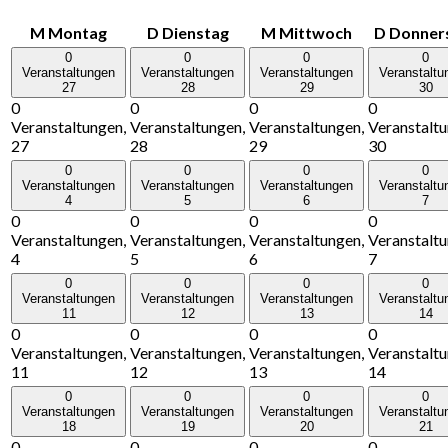
M
Montag
D
Dienstag
M
Mittwoch
D
Donner
0
0
0
0
Veranstaltungen
Veranstaltungen
Veranstaltungen
Veranstaltu
27
28
29
30
0
0
0
0
Veranstaltungen,
Veranstaltungen,
Veranstaltungen,
Veranstaltu
27
28
29
30
0
0
0
0
Veranstaltungen
Veranstaltungen
Veranstaltungen
Veranstaltu
4
5
6
7
0
0
0
0
Veranstaltungen,
Veranstaltungen,
Veranstaltungen,
Veranstaltu
4
5
6
7
0
0
0
0
Veranstaltungen
Veranstaltungen
Veranstaltungen
Veranstaltu
11
12
13
14
0
0
0
0
Veranstaltungen,
Veranstaltungen,
Veranstaltungen,
Veranstaltu
11
12
13
14
0
0
0
0
Veranstaltungen
Veranstaltungen
Veranstaltungen
Veranstaltu
18
19
20
21
0
0
0
0