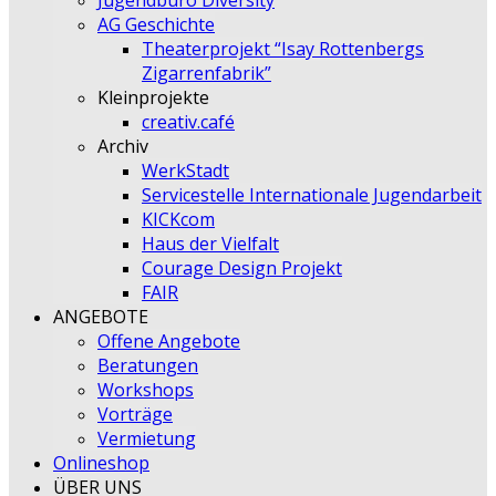
Jugendbüro Diversity
AG Geschichte
Theaterprojekt “Isay Rottenbergs
Zigarrenfabrik”
Kleinprojekte
creativ.café
Archiv
WerkStadt
Servicestelle Internationale Jugendarbeit
KICKcom
Haus der Vielfalt
Courage Design Projekt
FAIR
ANGEBOTE
Offene Angebote
Beratungen
Workshops
Vorträge
Vermietung
Onlineshop
ÜBER UNS