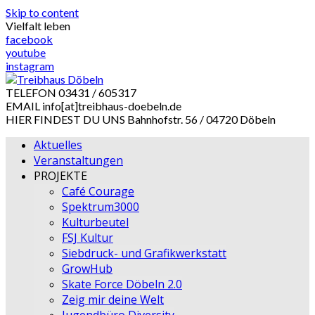
Skip to content
Vielfalt leben
facebook
youtube
instagram
TELEFON
03431 / 605317
EMAIL
info[at]treibhaus-doebeln.de
HIER FINDEST DU UNS
Bahnhofstr. 56 / 04720 Döbeln
Aktuelles
Veranstaltungen
PROJEKTE
Café Courage
Spektrum3000
Kulturbeutel
FSJ Kultur
Siebdruck- und Grafikwerkstatt
GrowHub
Skate Force Döbeln 2.0
Zeig mir deine Welt