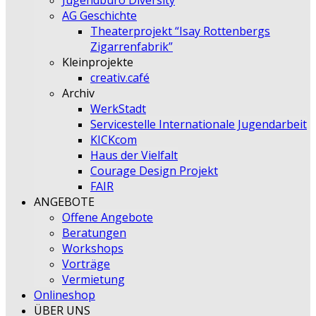
Jugendbüro Diversity
AG Geschichte
Theaterprojekt “Isay Rottenbergs
Zigarrenfabrik”
Kleinprojekte
creativ.café
Archiv
WerkStadt
Servicestelle Internationale Jugendarbeit
KICKcom
Haus der Vielfalt
Courage Design Projekt
FAIR
ANGEBOTE
Offene Angebote
Beratungen
Workshops
Vorträge
Vermietung
Onlineshop
ÜBER UNS