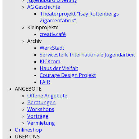
Jugendbüro Diversity
AG Geschichte
Theaterprojekt “Isay Rottenbergs
Zigarrenfabrik”
Kleinprojekte
creativ.café
Archiv
WerkStadt
Servicestelle Internationale Jugendarbeit
KICKcom
Haus der Vielfalt
Courage Design Projekt
FAIR
ANGEBOTE
Offene Angebote
Beratungen
Workshops
Vorträge
Vermietung
Onlineshop
ÜBER UNS