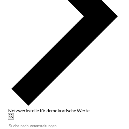
Netzwerkstelle für demokratische Werte
Veranstaltungen
Suche
Bitte
Suche
Schlüsselwort