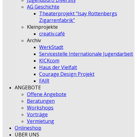
Jugendbüro Diversity
AG Geschichte
Theaterprojekt “Isay Rottenbergs
Zigarrenfabrik”
Kleinprojekte
creativ.café
Archiv
WerkStadt
Servicestelle Internationale Jugendarbeit
KICKcom
Haus der Vielfalt
Courage Design Projekt
FAIR
ANGEBOTE
Offene Angebote
Beratungen
Workshops
Vorträge
Vermietung
Onlineshop
ÜBER UNS