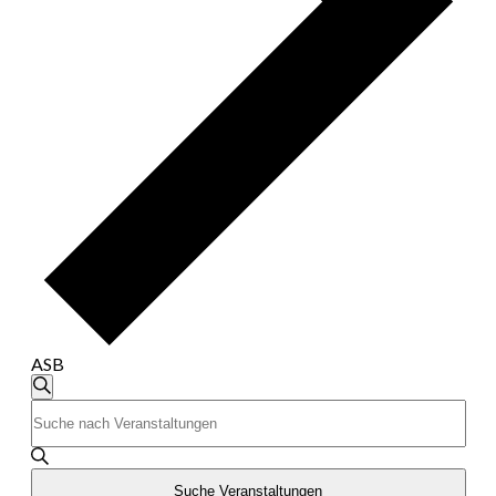
ASB
Veranstaltungen
Suche
Bitte
Suche
Schlüsselwort
eingeben.
und
Suche
nach
Suche Veranstaltungen