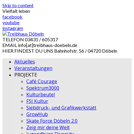
Skip to content
Vielfalt leben
facebook
youtube
instagram
TELEFON
03431 / 605317
EMAIL
info[at]treibhaus-doebeln.de
HIER FINDEST DU UNS
Bahnhofstr. 56 / 04720 Döbeln
Aktuelles
Veranstaltungen
PROJEKTE
Café Courage
Spektrum3000
Kulturbeutel
FSJ Kultur
Siebdruck- und Grafikwerkstatt
GrowHub
Skate Force Döbeln 2.0
Zeig mir deine Welt