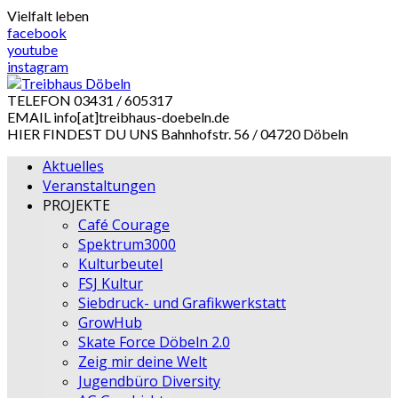
Skip
Vielfalt leben
to
facebook
content
youtube
instagram
TELEFON
03431 / 605317
EMAIL
info[at]treibhaus-doebeln.de
HIER FINDEST DU UNS
Bahnhofstr. 56 / 04720 Döbeln
Aktuelles
Veranstaltungen
PROJEKTE
Café Courage
Spektrum3000
Kulturbeutel
FSJ Kultur
Siebdruck- und Grafikwerkstatt
GrowHub
Skate Force Döbeln 2.0
Zeig mir deine Welt
Jugendbüro Diversity