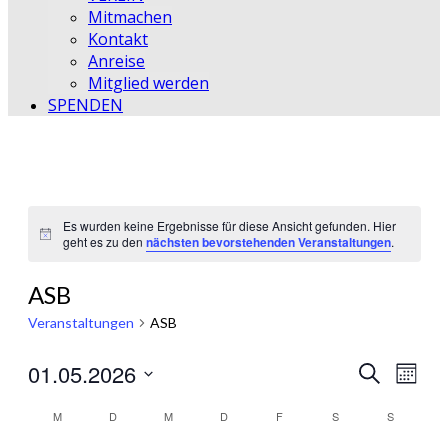
Mitmachen
Kontakt
Anreise
Mitglied werden
SPENDEN
Es wurden keine Ergebnisse für diese Ansicht gefunden. Hier
Hinweis
geht es zu den
nächsten bevorstehenden Veranstaltungen
.
ASB
Veranstaltungen
ASB
01.05.2026
Veransta
Vera
Suche
Monat
Ansic
Datum
Suche
Kalender
wählen.
M
MONTAG
D
DIENSTAG
M
MITTWOCH
D
DONNERSTAG
F
FREITAG
S
SAMSTAG
S
SONNTA
Navi