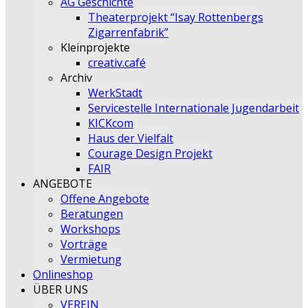
AG Geschichte
Theaterprojekt “Isay Rottenbergs
Zigarrenfabrik”
Kleinprojekte
creativ.café
Archiv
WerkStadt
Servicestelle Internationale Jugendarbeit
KICKcom
Haus der Vielfalt
Courage Design Projekt
FAIR
ANGEBOTE
Offene Angebote
Beratungen
Workshops
Vorträge
Vermietung
Onlineshop
ÜBER UNS
VEREIN