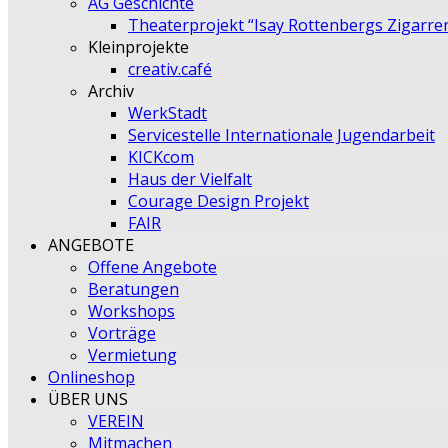
AG Geschichte
Theaterprojekt “Isay Rottenbergs Zigarre
Kleinprojekte
creativ.café
Archiv
WerkStadt
Servicestelle Internationale Jugendarbeit
KICKcom
Haus der Vielfalt
Courage Design Projekt
FAIR
ANGEBOTE
Offene Angebote
Beratungen
Workshops
Vorträge
Vermietung
Onlineshop
ÜBER UNS
VEREIN
Mitmachen