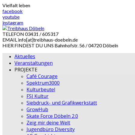
Skip
Vielfalt leben
to
facebook
content
youtube
instagram
TELEFON
03431 / 605317
EMAIL
info[at]treibhaus-doebeln.de
HIER FINDEST DU UNS
Bahnhofstr. 56 / 04720 Döbeln
Aktuelles
Veranstaltungen
PROJEKTE
Café Courage
Spektrum3000
Kulturbeutel
FSJ Kultur
Siebdruck- und Grafikwerkstatt
GrowHub
Skate Force Döbeln 2.0
Zeig mir deine Welt
Jugendbüro Diversity