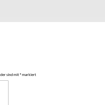
lder sind mit
*
markiert