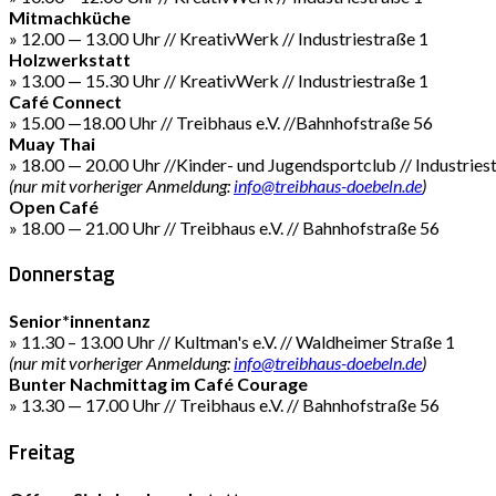
Mitmachküche
» 12.00 — 13.00 Uhr // KreativWerk // Industriestraße 1
Holzwerkstatt
» 13.00 — 15.30 Uhr // KreativWerk // Industriestraße 1
Café Connect
» 15.00 —18.00 Uhr // Treibhaus e.V. //Bahnhofstraße 56
Muay Thai
» 18.00 — 20.00 Uhr //Kinder- und Jugendsportclub // Industries
(nur mit vorheriger Anmeldung:
info@treibhaus-doebeln.de
)
Open Café
» 18.00 — 21.00 Uhr // Treibhaus e.V. // Bahnhofstraße 56
Donnerstag
Senior*innentanz
» 11.30 – 13.00 Uhr // Kultman's e.V. // Waldheimer Straße 1
(nur mit vorheriger Anmeldung:
info@treibhaus-doebeln.de
)
Bunter Nachmittag im Café Courage
» 13.30 — 17.00 Uhr // Treibhaus e.V. // Bahnhofstraße 56
Freitag