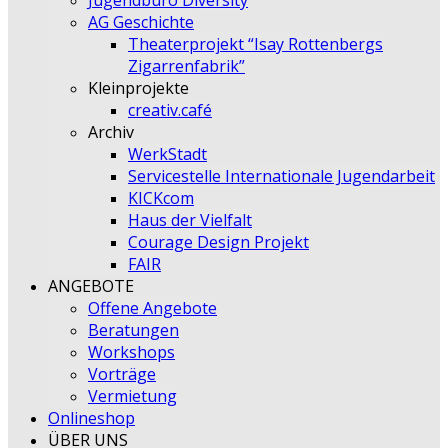
Jugendbüro Diversity
AG Geschichte
Theaterprojekt “Isay Rottenbergs
Zigarrenfabrik”
Kleinprojekte
creativ.café
Archiv
WerkStadt
Servicestelle Internationale Jugendarbeit
KICKcom
Haus der Vielfalt
Courage Design Projekt
FAIR
ANGEBOTE
Offene Angebote
Beratungen
Workshops
Vorträge
Vermietung
Onlineshop
ÜBER UNS