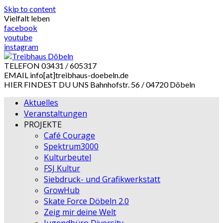
Skip to content
Vielfalt leben
facebook
youtube
instagram
TELEFON
03431 / 605317
EMAIL
info[at]treibhaus-doebeln.de
HIER FINDEST DU UNS
Bahnhofstr. 56 / 04720 Döbeln
Aktuelles
Veranstaltungen
PROJEKTE
Café Courage
Spektrum3000
Kulturbeutel
FSJ Kultur
Siebdruck- und Grafikwerkstatt
GrowHub
Skate Force Döbeln 2.0
Zeig mir deine Welt