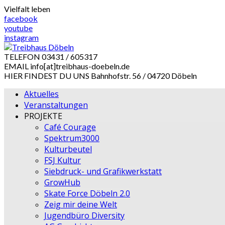
Skip
Vielfalt leben
to
facebook
content
youtube
instagram
TELEFON
03431 / 605317
EMAIL
info[at]treibhaus-doebeln.de
HIER FINDEST DU UNS
Bahnhofstr. 56 / 04720 Döbeln
Aktuelles
Veranstaltungen
PROJEKTE
Café Courage
Spektrum3000
Kulturbeutel
FSJ Kultur
Siebdruck- und Grafikwerkstatt
GrowHub
Skate Force Döbeln 2.0
Zeig mir deine Welt
Jugendbüro Diversity