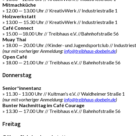
Mitmachküche
» 12.00 — 13.00 Uhr // KreativWerk // Industriestraße 1
Holzwerkstatt
» 13.00 — 15.30 Uhr // KreativWerk // Industriestraße 1
Café Connect
» 15.00 —18.00 Uhr // Treibhaus e.V. //Bahnhofstraße 56
Muay Thai
» 18.00 — 20.00 Uhr //Kinder- und Jugendsportclub // Industries
(nur mit vorheriger Anmeldung:
info@treibhaus-doebeln.de
)
Open Café
» 18.00 — 21.00 Uhr // Treibhaus e.V. // Bahnhofstraße 56
Donnerstag
Senior*innentanz
» 11.30 – 13.00 Uhr // Kultman's e.V. // Waldheimer Straße 1
(nur mit vorheriger Anmeldung:
info@treibhaus-doebeln.de
)
Bunter Nachmittag im Café Courage
» 13.30 — 17.00 Uhr // Treibhaus e.V. // Bahnhofstraße 56
Freitag