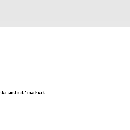
lder sind mit
*
markiert