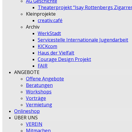
AG Geschichte
Theaterprojekt “Isay Rottenbergs Zigarre
Kleinprojekte
creativ.café
Archiv
WerkStadt
Servicestelle Internationale Jugendarbeit
KICKcom
Haus der Vielfalt
Courage Design Projekt
FAIR
ANGEBOTE
Offene Angebote
Beratungen
Workshops
Vorträge
Vermietung
Onlineshop
ÜBER UNS
VEREIN
Mitmachen