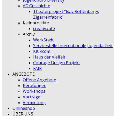
Jugendbüro Diversity
AG Geschichte
Theaterprojekt “Isay Rottenbergs
Zigarrenfabrik”
Kleinprojekte
creativ.café
Archiv
WerkStadt
Servicestelle Internationale Jugendarbeit
KICKcom
Haus der Vielfalt
Courage Design Projekt
FAIR
ANGEBOTE
Offene Angebote
Beratungen
Workshops
Vorträge
Vermietung
Onlineshop
ÜBER UNS