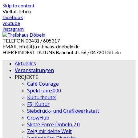
Skip to content
Vielfalt leben
facebook
youtube
instagram
TELEFON
03431 / 605317
EMAIL
info[at]treibhaus-doebeln.de
HIER FINDEST DU UNS
Bahnhofstr. 56 / 04720 Döbeln
Aktuelles
Veranstaltungen
PROJEKTE
Café Courage
Spektrum3000
Kulturbeutel
FSJ Kultur
Siebdruck- und Grafikwerkstatt
GrowHub
Skate Force Döbeln 2.0
Zeig mir deine Welt