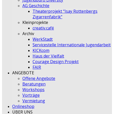
Jugendbüro Diversity
AG Geschichte
Theaterprojekt “Isay Rottenbergs
Zigarrenfabrik”
Kleinprojekte
creativ.café
Archiv
WerkStadt
Servicestelle Internationale Jugendarbeit
KICKcom
Haus der Vielfalt
Courage Design Projekt
FAIR
ANGEBOTE
Offene Angebote
Beratungen
Workshops
Vorträge
Vermietung
Onlineshop
ÜBER UNS