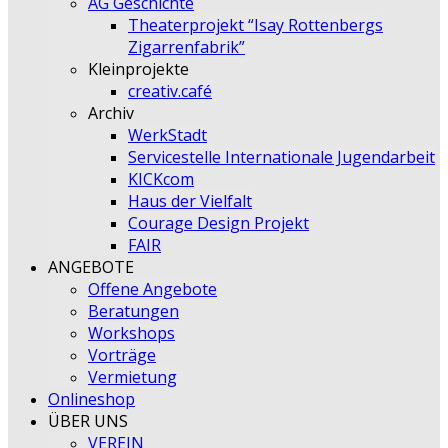
AG Geschichte
Theaterprojekt “Isay Rottenbergs
Zigarrenfabrik”
Kleinprojekte
creativ.café
Archiv
WerkStadt
Servicestelle Internationale Jugendarbeit
KICKcom
Haus der Vielfalt
Courage Design Projekt
FAIR
ANGEBOTE
Offene Angebote
Beratungen
Workshops
Vorträge
Vermietung
Onlineshop
ÜBER UNS
VEREIN