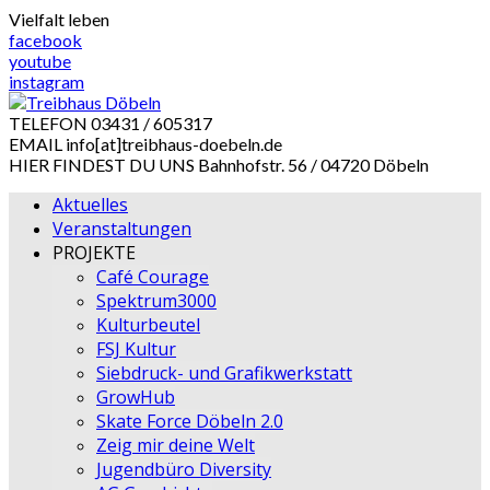
Skip
Vielfalt leben
to
facebook
content
youtube
instagram
TELEFON
03431 / 605317
EMAIL
info[at]treibhaus-doebeln.de
HIER FINDEST DU UNS
Bahnhofstr. 56 / 04720 Döbeln
Aktuelles
Veranstaltungen
PROJEKTE
Café Courage
Spektrum3000
Kulturbeutel
FSJ Kultur
Siebdruck- und Grafikwerkstatt
GrowHub
Skate Force Döbeln 2.0
Zeig mir deine Welt
Jugendbüro Diversity