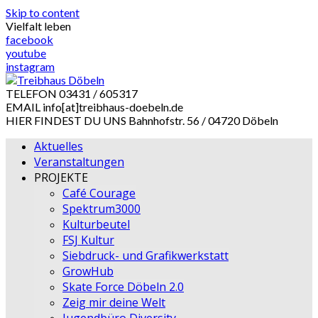
Skip to content
Vielfalt leben
facebook
youtube
instagram
TELEFON
03431 / 605317
EMAIL
info[at]treibhaus-doebeln.de
HIER FINDEST DU UNS
Bahnhofstr. 56 / 04720 Döbeln
Aktuelles
Veranstaltungen
PROJEKTE
Café Courage
Spektrum3000
Kulturbeutel
FSJ Kultur
Siebdruck- und Grafikwerkstatt
GrowHub
Skate Force Döbeln 2.0
Zeig mir deine Welt