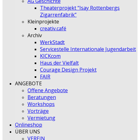
AG Geschichte
Theaterprojekt “Isay Rottenbergs
Zigarrenfabrik”
Kleinprojekte
creativ.café
Archiv
WerkStadt
Servicestelle Internationale Jugendarbeit
KICKcom
Haus der Vielfalt
Courage Design Projekt
FAIR
ANGEBOTE
Offene Angebote
Beratungen
Workshops
Vorträge
Vermietung
Onlineshop
ÜBER UNS
VEREIN