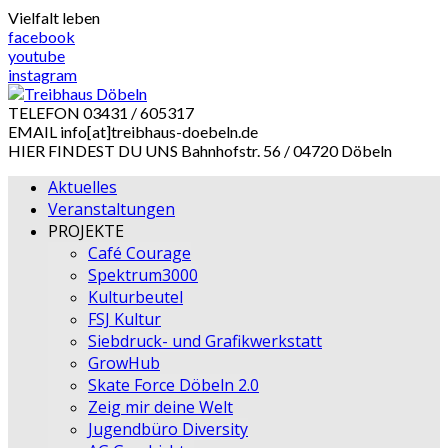
Skip
Vielfalt leben
to
facebook
content
youtube
instagram
TELEFON
03431 / 605317
EMAIL
info[at]treibhaus-doebeln.de
HIER FINDEST DU UNS
Bahnhofstr. 56 / 04720 Döbeln
Aktuelles
Veranstaltungen
PROJEKTE
Café Courage
Spektrum3000
Kulturbeutel
FSJ Kultur
Siebdruck- und Grafikwerkstatt
GrowHub
Skate Force Döbeln 2.0
Zeig mir deine Welt
Jugendbüro Diversity