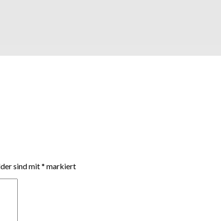
lder sind mit
*
markiert