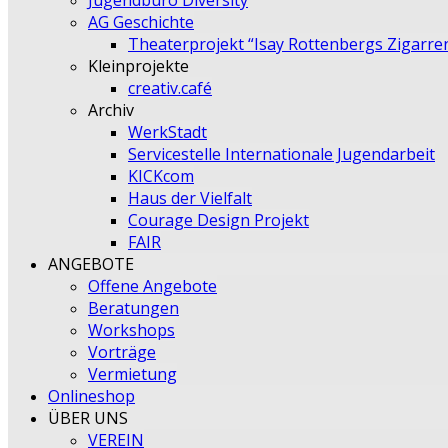
Jugendbüro Diversity
AG Geschichte
Theaterprojekt “Isay Rottenbergs Zigarre
Kleinprojekte
creativ.café
Archiv
WerkStadt
Servicestelle Internationale Jugendarbeit
KICKcom
Haus der Vielfalt
Courage Design Projekt
FAIR
ANGEBOTE
Offene Angebote
Beratungen
Workshops
Vorträge
Vermietung
Onlineshop
ÜBER UNS
VEREIN