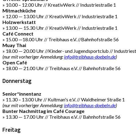
» 10.00 – 12.00 Uhr // KreativWerk // Industriestraße 1
Mitmachküche
» 12.00 — 13.00 Uhr // KreativWerk // Industriestraße 1
Holzwerkstatt
» 13.00 — 15.30 Uhr // KreativWerk // Industriestraße 1
Café Connect
» 15.00 —18.00 Uhr // Treibhaus e.V. //Bahnhofstraße 56
Muay Thai
» 18.00 — 20.00 Uhr //Kinder- und Jugendsportclub // Industries
(nur mit vorheriger Anmeldung:
info@treibhaus-doebeln.de
)
Open Café
» 18.00 — 21.00 Uhr // Treibhaus e.V. // Bahnhofstraße 56
Donnerstag
Senior*innentanz
» 11.30 – 13.00 Uhr // Kultman's e.V. // Waldheimer Straße 1
(nur mit vorheriger Anmeldung:
info@treibhaus-doebeln.de
)
Bunter Nachmittag im Café Courage
» 13.30 — 17.00 Uhr // Treibhaus e.V. // Bahnhofstraße 56
Freitag