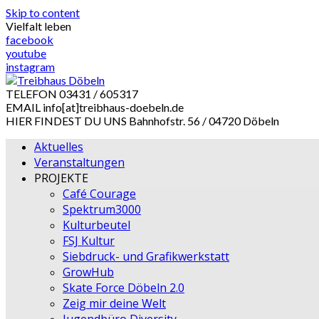
Skip to content
Vielfalt leben
facebook
youtube
instagram
TELEFON
03431 / 605317
EMAIL
info[at]treibhaus-doebeln.de
HIER FINDEST DU UNS
Bahnhofstr. 56 / 04720 Döbeln
Aktuelles
Veranstaltungen
PROJEKTE
Café Courage
Spektrum3000
Kulturbeutel
FSJ Kultur
Siebdruck- und Grafikwerkstatt
GrowHub
Skate Force Döbeln 2.0
Zeig mir deine Welt