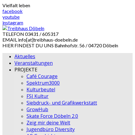
Skip
Vielfalt leben
to
facebook
content
youtube
instagram
TELEFON
03431 / 605317
EMAIL
info[at]treibhaus-doebeln.de
HIER FINDEST DU UNS
Bahnhofstr. 56 / 04720 Döbeln
Aktuelles
Veranstaltungen
PROJEKTE
Café Courage
Spektrum3000
Kulturbeutel
FSJ Kultur
Siebdruck- und Grafikwerkstatt
GrowHub
Skate Force Döbeln 2.0
Zeig mir deine Welt
Jugendbüro Diversity