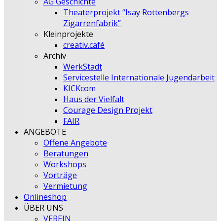
AG Geschichte
Theaterprojekt “Isay Rottenbergs
Zigarrenfabrik”
Kleinprojekte
creativ.café
Archiv
WerkStadt
Servicestelle Internationale Jugendarbeit
KICKcom
Haus der Vielfalt
Courage Design Projekt
FAIR
ANGEBOTE
Offene Angebote
Beratungen
Workshops
Vorträge
Vermietung
Onlineshop
ÜBER UNS
VEREIN