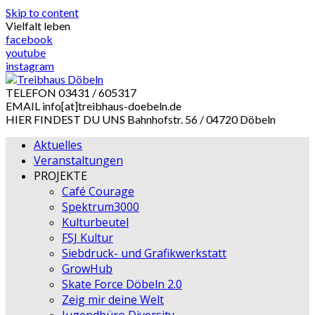
Skip to content
Vielfalt leben
facebook
youtube
instagram
TELEFON
03431 / 605317
EMAIL
info[at]treibhaus-doebeln.de
HIER FINDEST DU UNS
Bahnhofstr. 56 / 04720 Döbeln
Aktuelles
Veranstaltungen
PROJEKTE
Café Courage
Spektrum3000
Kulturbeutel
FSJ Kultur
Siebdruck- und Grafikwerkstatt
GrowHub
Skate Force Döbeln 2.0
Zeig mir deine Welt