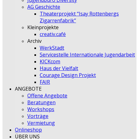
Jugendbüro Diversity
AG Geschichte
Theaterprojekt “Isay Rottenbergs
Zigarrenfabrik”
Kleinprojekte
creativ.café
Archiv
WerkStadt
Servicestelle Internationale Jugendarbeit
KICKcom
Haus der Vielfalt
Courage Design Projekt
FAIR
ANGEBOTE
Offene Angebote
Beratungen
Workshops
Vorträge
Vermietung
Onlineshop
ÜBER UNS