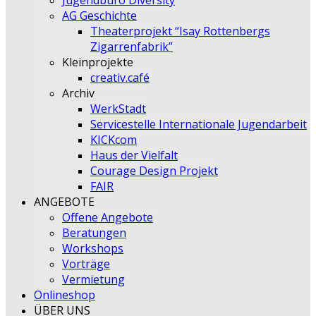
Jugendbüro Diversity
AG Geschichte
Theaterprojekt “Isay Rottenbergs
Zigarrenfabrik”
Kleinprojekte
creativ.café
Archiv
WerkStadt
Servicestelle Internationale Jugendarbeit
KICKcom
Haus der Vielfalt
Courage Design Projekt
FAIR
ANGEBOTE
Offene Angebote
Beratungen
Workshops
Vorträge
Vermietung
Onlineshop
ÜBER UNS