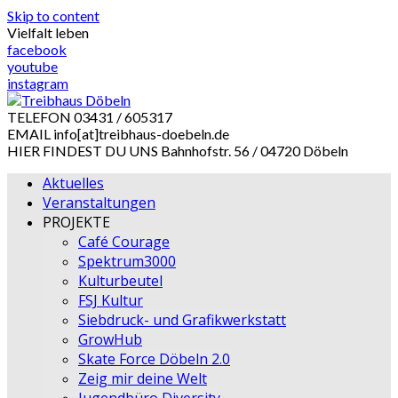
Skip to content
Vielfalt leben
facebook
youtube
instagram
TELEFON
03431 / 605317
EMAIL
info[at]treibhaus-doebeln.de
HIER FINDEST DU UNS
Bahnhofstr. 56 / 04720 Döbeln
Aktuelles
Veranstaltungen
PROJEKTE
Café Courage
Spektrum3000
Kulturbeutel
FSJ Kultur
Siebdruck- und Grafikwerkstatt
GrowHub
Skate Force Döbeln 2.0
Zeig mir deine Welt