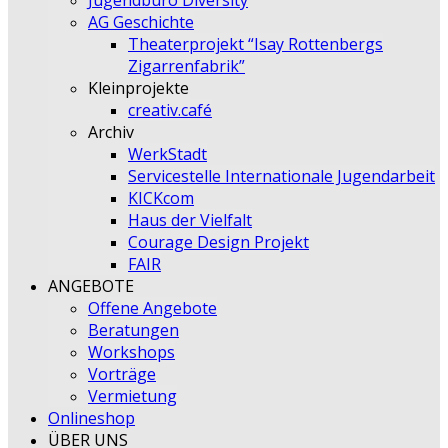
Jugendbüro Diversity
AG Geschichte
Theaterprojekt “Isay Rottenbergs
Zigarrenfabrik”
Kleinprojekte
creativ.café
Archiv
WerkStadt
Servicestelle Internationale Jugendarbeit
KICKcom
Haus der Vielfalt
Courage Design Projekt
FAIR
ANGEBOTE
Offene Angebote
Beratungen
Workshops
Vorträge
Vermietung
Onlineshop
ÜBER UNS