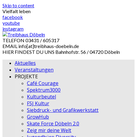
Skip to content
Vielfalt leben
facebook
youtube
instagram
TELEFON
03431 / 605317
EMAIL
info[at]treibhaus-doebeln.de
HIER FINDEST DU UNS
Bahnhofstr. 56 / 04720 Döbeln
Aktuelles
Veranstaltungen
PROJEKTE
Café Courage
Spektrum3000
Kulturbeutel
FSJ Kultur
Siebdruck- und Grafikwerkstatt
GrowHub
Skate Force Döbeln 2.0
Zeig mir deine Welt