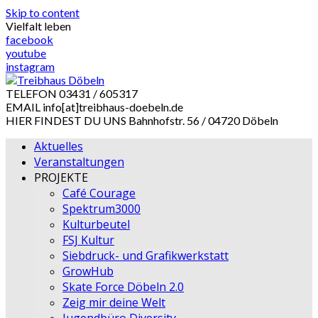
Skip to content
Vielfalt leben
facebook
youtube
instagram
TELEFON
03431 / 605317
EMAIL
info[at]treibhaus-doebeln.de
HIER FINDEST DU UNS
Bahnhofstr. 56 / 04720 Döbeln
Aktuelles
Veranstaltungen
PROJEKTE
Café Courage
Spektrum3000
Kulturbeutel
FSJ Kultur
Siebdruck- und Grafikwerkstatt
GrowHub
Skate Force Döbeln 2.0
Zeig mir deine Welt