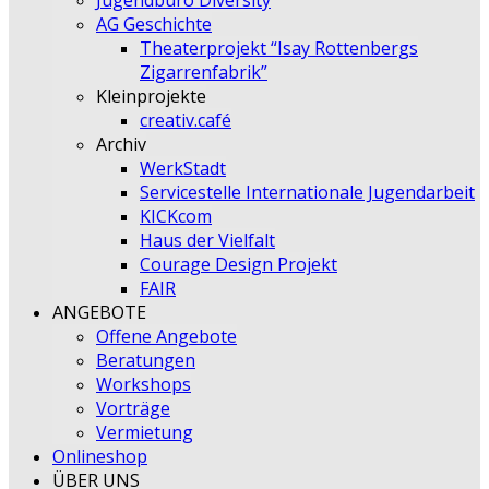
Jugendbüro Diversity
AG Geschichte
Theaterprojekt “Isay Rottenbergs
Zigarrenfabrik”
Kleinprojekte
creativ.café
Archiv
WerkStadt
Servicestelle Internationale Jugendarbeit
KICKcom
Haus der Vielfalt
Courage Design Projekt
FAIR
ANGEBOTE
Offene Angebote
Beratungen
Workshops
Vorträge
Vermietung
Onlineshop
ÜBER UNS