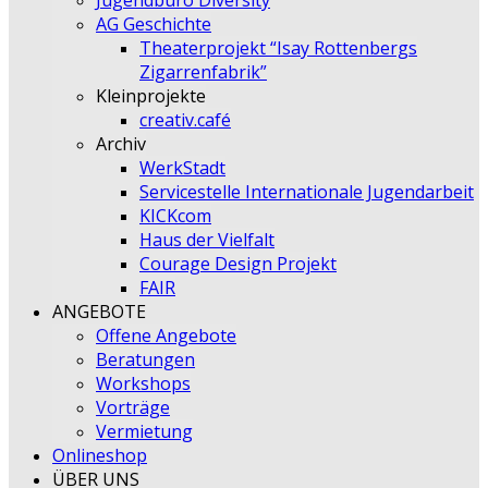
Jugendbüro Diversity
AG Geschichte
Theaterprojekt “Isay Rottenbergs
Zigarrenfabrik”
Kleinprojekte
creativ.café
Archiv
WerkStadt
Servicestelle Internationale Jugendarbeit
KICKcom
Haus der Vielfalt
Courage Design Projekt
FAIR
ANGEBOTE
Offene Angebote
Beratungen
Workshops
Vorträge
Vermietung
Onlineshop
ÜBER UNS