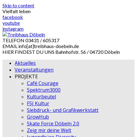
Skip to content
Vielfalt leben
facebook
youtube
instagram
TELEFON
03431 / 605317
EMAIL
info[at]treibhaus-doebeln.de
HIER FINDEST DU UNS
Bahnhofstr. 56 / 04720 Döbeln
Aktuelles
Veranstaltungen
PROJEKTE
Café Courage
Spektrum3000
Kulturbeutel
FSJ Kultur
Siebdruck- und Grafikwerkstatt
GrowHub
Skate Force Döbeln 2.0
Zeig mir deine Welt