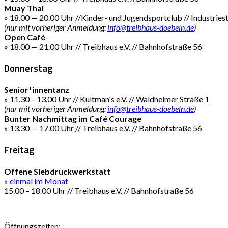
Muay Thai
» 18.00 — 20.00 Uhr //Kinder- und Jugendsportclub // Industries
(nur mit vorheriger Anmeldung:
info@treibhaus-doebeln.de
)
Open Café
» 18.00 — 21.00 Uhr // Treibhaus e.V. // Bahnhofstraße 56
Donnerstag
Senior*innentanz
» 11.30 – 13.00 Uhr // Kultman's e.V. // Waldheimer Straße 1
(nur mit vorheriger Anmeldung:
info@treibhaus-doebeln.de
)
Bunter Nachmittag im Café Courage
» 13.30 — 17.00 Uhr // Treibhaus e.V. // Bahnhofstraße 56
Freitag
Offene Siebdruckwerkstatt
» einmal im Monat
15.00 – 18.00 Uhr // Treibhaus e.V. // Bahnhofstraße 56
Öffnungszeiten: