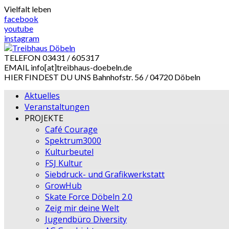
Skip
Vielfalt leben
to
facebook
content
youtube
instagram
TELEFON
03431 / 605317
EMAIL
info[at]treibhaus-doebeln.de
HIER FINDEST DU UNS
Bahnhofstr. 56 / 04720 Döbeln
Aktuelles
Veranstaltungen
PROJEKTE
Café Courage
Spektrum3000
Kulturbeutel
FSJ Kultur
Siebdruck- und Grafikwerkstatt
GrowHub
Skate Force Döbeln 2.0
Zeig mir deine Welt
Jugendbüro Diversity