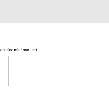
lder sind mit
*
markiert