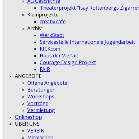
AG Geschichte
Theaterprojekt “Isay Rottenbergs Zigarre
Kleinprojekte
creativ.café
Archiv
WerkStadt
Servicestelle Internationale Jugendarbeit
KICKcom
Haus der Vielfalt
Courage Design Projekt
FAIR
ANGEBOTE
Offene Angebote
Beratungen
Workshops
Vorträge
Vermietung
Onlineshop
ÜBER UNS
VEREIN
Mitmachen