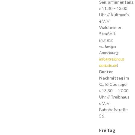
Senior*innentanz
» 11.30 – 13.00
Uhr // Kultman's
e.V. //
Waldheimer
Straße 1
(nur mit
vorheriger
Anmeldung:
info@treibhaus-
doebeln.de
)
Bunter
Nachmittag im
Café Courage
» 13.30 — 17.00
Uhr // Treibhaus
e.V. //
Bahnhofstraße
56
Freitag