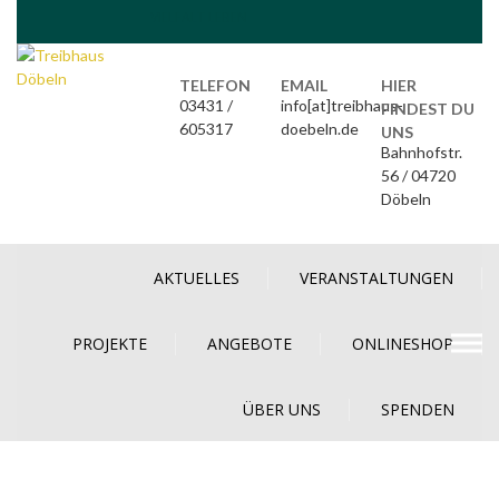
Skip
VIELFALT LEBEN
to
content
TELEFON
EMAIL
HIER
03431 /
info[at]treibhaus-
FINDEST DU
605317
doebeln.de
UNS
Bahnhofstr.
56 / 04720
Döbeln
AKTUELLES
VERANSTALTUNGEN
PROJEKTE
ANGEBOTE
ONLINESHOP
ÜBER UNS
SPENDEN