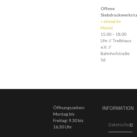
Offene
Siebdruckwerkst
» einmal im
Monat
15.00 – 18.00
Uhr // Treibhaus
e.V. //
Bahnhofstraße
56
INFORMATION
Öffnungszeiten:
Montag bis
Freitag: 9.30 bis
Datenschutz
16.30 Uhr