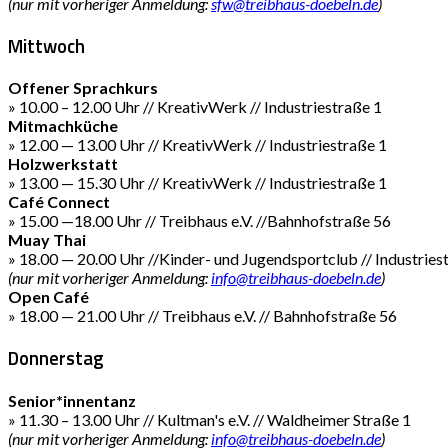
(nur mit vorheriger Anmeldung:
sfw@treibhaus-doebeln.de
)
Mittwoch
Offener Sprachkurs
» 10.00 – 12.00 Uhr // KreativWerk // Industriestraße 1
Mitmachküche
» 12.00 — 13.00 Uhr // KreativWerk // Industriestraße 1
Holzwerkstatt
» 13.00 — 15.30 Uhr // KreativWerk // Industriestraße 1
Café Connect
» 15.00 —18.00 Uhr // Treibhaus e.V. //Bahnhofstraße 56
Muay Thai
» 18.00 — 20.00 Uhr //Kinder- und Jugendsportclub // Industries
(nur mit vorheriger Anmeldung:
info@treibhaus-doebeln.de
)
Open Café
» 18.00 — 21.00 Uhr // Treibhaus e.V. // Bahnhofstraße 56
Donnerstag
Senior*innentanz
» 11.30 – 13.00 Uhr // Kultman's e.V. // Waldheimer Straße 1
(nur mit vorheriger Anmeldung:
info@treibhaus-doebeln.de
)