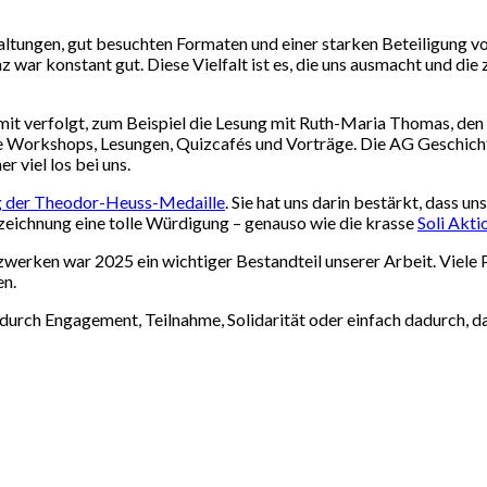
taltungen, gut besuchten Formaten und einer starken Beteiligung 
war konstant gut. Diese Vielfalt ist es, die uns ausmacht und die 
s mit verfolgt, zum Beispiel die Lesung mit Ruth-Maria Thomas, den
 Workshops, Lesungen, Quizcafés und Vorträge. Die AG Geschichte
 viel los bei uns.
g der Theodor-Heuss-Medaille
. Sie hat uns darin bestärkt, dass un
eichnung eine tolle Würdigung – genauso wie die krasse
Soli Akti
werken war 2025 ein wichtiger Bestandteil unserer Arbeit. Viele 
en.
 durch Engagement, Teilnahme, Solidarität oder einfach dadurch, d