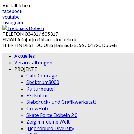
Skip
Vielfalt leben
to
facebook
content
youtube
instagram
TELEFON
03431 / 605317
EMAIL
info[at]treibhaus-doebeln.de
HIER FINDEST DU UNS
Bahnhofstr. 56 / 04720 Döbeln
Aktuelles
Veranstaltungen
PROJEKTE
Café Courage
Spektrum3000
Kulturbeutel
FSJ Kultur
Siebdruck- und Grafikwerkstatt
GrowHub
Skate Force Döbeln 2.0
Zeig mir deine Welt
Jugendbüro Diversity