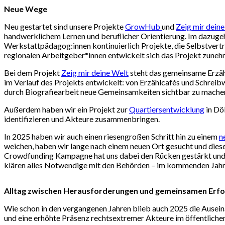
Neue Wege
Neu gestartet sind unsere Projekte
GrowHub
und
Zeig mir dein
handwerklichem Lernen und beruflicher Orientierung. Im dazugehö
Werkstattpädagog:innen kontinuierlich Projekte, die Selbstver
regionalen Arbeitgeber*innen entwickelt sich das Projekt zunehm
Bei dem Projekt
Zeig mir deine Welt
steht das gemeinsame Erzähl
im Verlauf des Projekts entwickelt: von Erzählcafés und Schreib
durch Biografiearbeit neue Gemeinsamkeiten sichtbar zu mache
Außerdem haben wir ein Projekt zur
Quartiersentwicklung
in Dö
identifizieren und Akteure zusammenbringen.
In 2025 haben wir auch einen riesengroßen Schritt hin zu einem
n
weichen, haben wir lange nach einem neuen Ort gesucht und diesen
Crowdfunding Kampagne hat uns dabei den Rücken gestärkt und di
klären alles Notwendige mit den Behörden – im kommenden Jahr s
Alltag zwischen Herausforderungen und gemeinsamen Erfo
Wie schon in den vergangenen Jahren blieb auch 2025 die Ausein
und eine erhöhte Präsenz rechtsextremer Akteure im öffentliche