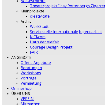
AG Geschichte
Theaterprojekt “Isay Rottenbergs Zigarre
Kleinprojekte
creativ.café
Archiv
WerkStadt
Servicestelle Internationale Jugendarbeit
KICKcom
Haus der Vielfalt
Courage Design Projekt
FAIR
ANGEBOTE
Offene Angebote
Beratungen
Workshops
Vorträge
Vermietung
Onlineshop
ÜBER UNS
VEREIN
Mitmachen