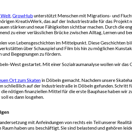
e Welt
.
GrowHub
unterstützt Menschen mit Migrations- und Flucht
rigen KreativWerk, das auf der Industriestraße für das Projekt n
trauen stärken und neue Fähigkeiten sichtbar machen. Durch die 
end zu einer verlässlichen Brücke zwischen Alltag, Lernen und ber
en von Lebensgeschichten im Mittelpunkt. Diese Geschichten bilde
werkstätten über Schauspiel und Film bis hin zu möglichen Kunstak
n und Begegnungen zu fördern.
beln-West gestartet. Mit einer Sozialraumanalyse wollen wir das Q
euen Ort zum Skaten
in Döbeln gemacht. Nachdem unsere Skatehal
 schließlich auf der Industriestraße in Döbeln gefunden. Schritt fü
e nötigen finanziellen Mittel für die erste Bauphase haben wir z
oll es dann losgehen.
lgen
andersetzung mit Anfeindungen von rechts ein Teil unserer Realitä
n Raum haben uns beschäftigt. Sie sind belastend und gehören lei