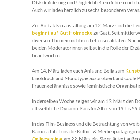
Diskriminierung und Ungleichheiten richten und daz
Auch wir laden herzlich zu sechs besonderen Vera
Zur Auftaktveranstaltung am 12. März sind die b
beginnt auf Gut Holmecke
zu Gast. Seit mittlerw
diversen Themen und ihren Lebensrealitäten. Nac
beiden Moderatorinnen selbst in die Rolle der Erz
beantworten.
Am 14. März laden euch Anja und Bella zum
Kunst
Linoldruck und Monotypie ausprobiert und coole P
Frauengefängnisse sowie feministische Organisati
In derselben Woche zeigen wir am 19. März den 
elf weibliche Dynamo-Fans im Alter von 19 bis 59 J
In das Film-Business und die Betrachtung von weibl
Kamera führt uns die Kultur- & Medienpädagogin u
Onlineseminar
am 22. März ein. Sie erläutert auße