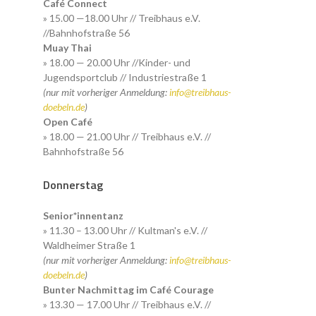
Café Connect
» 15.00 —18.00 Uhr // Treibhaus e.V.
//Bahnhofstraße 56
Muay Thai
» 18.00 — 20.00 Uhr //Kinder- und
Jugendsportclub // Industriestraße 1
(nur mit vorheriger Anmeldung:
info@treibhaus-
doebeln.de
)
Open Café
» 18.00 — 21.00 Uhr // Treibhaus e.V. //
Bahnhofstraße 56
Donnerstag
Senior*innentanz
» 11.30 – 13.00 Uhr // Kultman's e.V. //
Waldheimer Straße 1
(nur mit vorheriger Anmeldung:
info@treibhaus-
doebeln.de
)
Bunter Nachmittag im Café Courage
» 13.30 — 17.00 Uhr // Treibhaus e.V. //