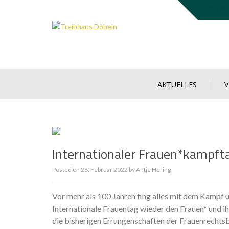
Skip
VIELFAL
to
content
AKTUELLES
Internationaler Frauen*kampfta
Posted on
28. Februar 2022
by
Antje Hering
Vor mehr als 100 Jahren fing alles mit dem Kampf
Internationale Frauentag wieder den Frauen* und 
die bisherigen Errungenschaften der Frauenrecht