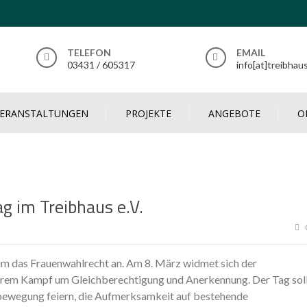
T LEBEN
TELEFON
EMAIL
03431 / 605317
info[at]treibhau
VERANSTALTUNGEN
PROJEKTE
ANGEBOTE
O
g im Treibhaus e.V.
 um das Frauenwahlrecht an. Am 8. März widmet sich der
ihrem Kampf um Gleichberechtigung und Anerkennung. Der Tag sol
sbewegung feiern, die Aufmerksamkeit auf bestehende