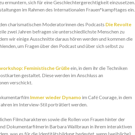
u ermuntern, sich für eine Geschlechtergerechtigkeit einzusetzen.
nstaltungen im Rahmen des Internationalen Frauen*kampftages ein.
eiden charismatischen Moderatorinnen des Podcasts
Die Revolte
eile zwei Jahren befragen sie unterschiedlichste Menschen zu
hdem wir einige Ausschnitte daraus hören werden und kommen die
ählenden, um Fragen über den Podcast und über sich selbst zu
workshop: Feministische Grüße
ein, in dem ihr die Techniken
ostkarten gestaltet. Diese werden im Anschluss an
onen verschickt.
Dokumentarfilm
Immer wieder Dynamo
im Café Courage, in dem
ahren im Interview-Stil porträtiert werden.
ichen Filmcharakteren sowie die Rollen von Frauen hinter der
nd Dokumentarfilmerin Barbara Wallbraun in ihrem interaktiven
rdem, was es für die Identitätsbildung bedeutet, wenn (weibliche)