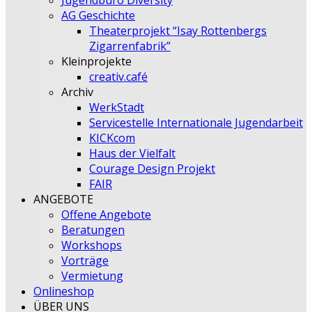
Jugendbüro Diversity
AG Geschichte
Theaterprojekt “Isay Rottenbergs
Zigarrenfabrik”
Kleinprojekte
creativ.café
Archiv
WerkStadt
Servicestelle Internationale Jugendarbeit
KICKcom
Haus der Vielfalt
Courage Design Projekt
FAIR
ANGEBOTE
Offene Angebote
Beratungen
Workshops
Vorträge
Vermietung
Onlineshop
ÜBER UNS