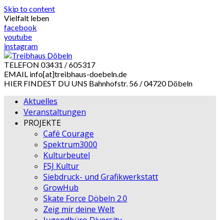
Skip to content
Vielfalt leben
facebook
youtube
instagram
TELEFON
03431 / 605317
EMAIL
info[at]treibhaus-doebeln.de
HIER FINDEST DU UNS
Bahnhofstr. 56 / 04720 Döbeln
Aktuelles
Veranstaltungen
PROJEKTE
Café Courage
Spektrum3000
Kulturbeutel
FSJ Kultur
Siebdruck- und Grafikwerkstatt
GrowHub
Skate Force Döbeln 2.0
Zeig mir deine Welt