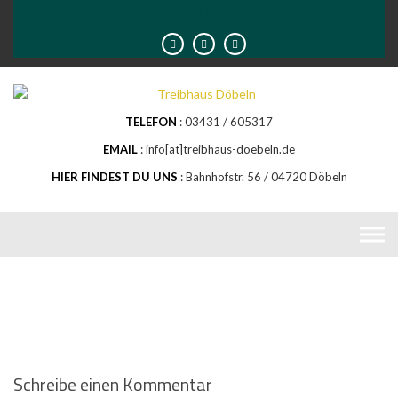
Skip
VIELFALT LEBEN
to
content
TELEFON
03431 / 605317
EMAIL
info[at]treibhaus-doebeln.de
HIER FINDEST DU UNS
Bahnhofstr. 56 / 04720 Döbeln
Schreibe einen Kommentar