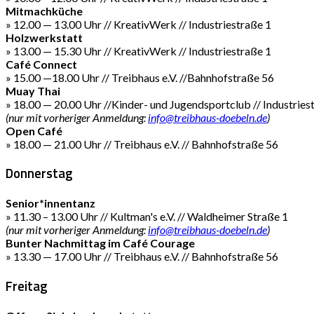
Mitmachküche
» 12.00 — 13.00 Uhr // KreativWerk // Industriestraße 1
Holzwerkstatt
» 13.00 — 15.30 Uhr // KreativWerk // Industriestraße 1
Café Connect
» 15.00 —18.00 Uhr // Treibhaus e.V. //Bahnhofstraße 56
Muay Thai
» 18.00 — 20.00 Uhr //Kinder- und Jugendsportclub // Industries
(nur mit vorheriger Anmeldung:
info@treibhaus-doebeln.de
)
Open Café
» 18.00 — 21.00 Uhr // Treibhaus e.V. // Bahnhofstraße 56
Donnerstag
Senior*innentanz
» 11.30 – 13.00 Uhr // Kultman's e.V. // Waldheimer Straße 1
(nur mit vorheriger Anmeldung:
info@treibhaus-doebeln.de
)
Bunter Nachmittag im Café Courage
» 13.30 — 17.00 Uhr // Treibhaus e.V. // Bahnhofstraße 56
Freitag