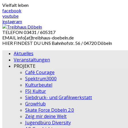
Skip
Vielfalt leben
to
facebook
content
youtube
instagram
TELEFON
03431 / 605317
EMAIL
info[at]treibhaus-doebeln.de
HIER FINDEST DU UNS
Bahnhofstr. 56 / 04720 Döbeln
Aktuelles
Veranstaltungen
PROJEKTE
Café Courage
Spektrum3000
Kulturbeutel
FSJ Kultur
Siebdruck- und Grafikwerkstatt
GrowHub
Skate Force Döbeln 2.0
Zeig mir deine Welt
Jugendbüro Diversity