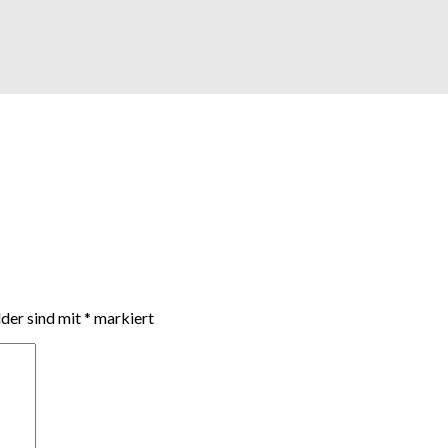
e
lder sind mit
*
markiert