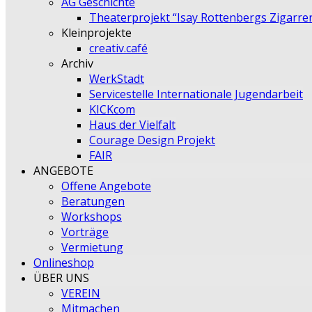
AG Geschichte
Theaterprojekt “Isay Rottenbergs Zigarre
Kleinprojekte
creativ.café
Archiv
WerkStadt
Servicestelle Internationale Jugendarbeit
KICKcom
Haus der Vielfalt
Courage Design Projekt
FAIR
ANGEBOTE
Offene Angebote
Beratungen
Workshops
Vorträge
Vermietung
Onlineshop
ÜBER UNS
VEREIN
Mitmachen