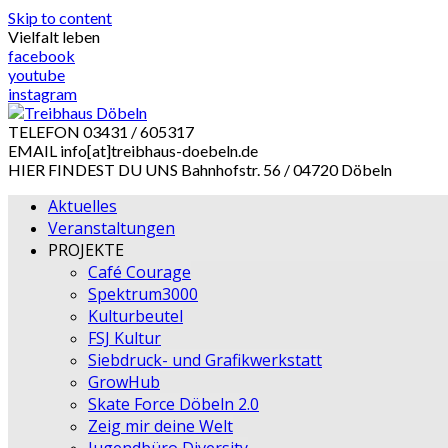
Skip to content
Vielfalt leben
facebook
youtube
instagram
TELEFON
03431 / 605317
EMAIL
info[at]treibhaus-doebeln.de
HIER FINDEST DU UNS
Bahnhofstr. 56 / 04720 Döbeln
Aktuelles
Veranstaltungen
PROJEKTE
Café Courage
Spektrum3000
Kulturbeutel
FSJ Kultur
Siebdruck- und Grafikwerkstatt
GrowHub
Skate Force Döbeln 2.0
Zeig mir deine Welt