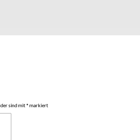
lder sind mit
*
markiert