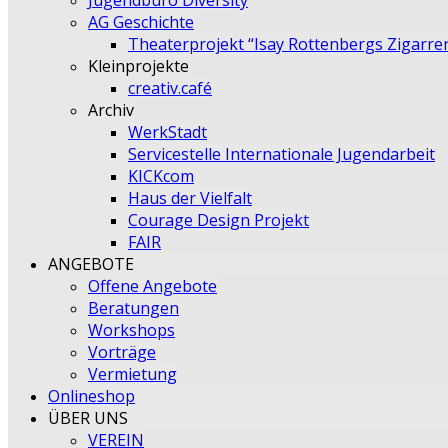
Jugendbüro Diversity
AG Geschichte
Theaterprojekt “Isay Rottenbergs Zigarre
Kleinprojekte
creativ.café
Archiv
WerkStadt
Servicestelle Internationale Jugendarbeit
KICKcom
Haus der Vielfalt
Courage Design Projekt
FAIR
ANGEBOTE
Offene Angebote
Beratungen
Workshops
Vorträge
Vermietung
Onlineshop
ÜBER UNS
VEREIN