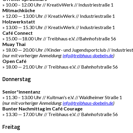
» 10.00 – 12.00 Uhr // KreativWerk // Industriestraße 1
Mitmachküche
» 12.00 — 13.00 Uhr // KreativWerk // Industriestraße 1
Holzwerkstatt
» 13.00 — 15.30 Uhr // KreativWerk // Industriestraße 1
Café Connect
» 15.00 —18.00 Uhr // Treibhaus e.V. //Bahnhofstraße 56
Muay Thai
» 18.00 — 20.00 Uhr //Kinder- und Jugendsportclub // Industries
(nur mit vorheriger Anmeldung:
info@treibhaus-doebeln.de
)
Open Café
» 18.00 — 21.00 Uhr // Treibhaus e.V. // Bahnhofstraße 56
Donnerstag
Senior*innentanz
» 11.30 – 13.00 Uhr // Kultman's e.V. // Waldheimer Straße 1
(nur mit vorheriger Anmeldung:
info@treibhaus-doebeln.de
)
Bunter Nachmittag im Café Courage
» 13.30 — 17.00 Uhr // Treibhaus e.V. // Bahnhofstraße 56
Freitag