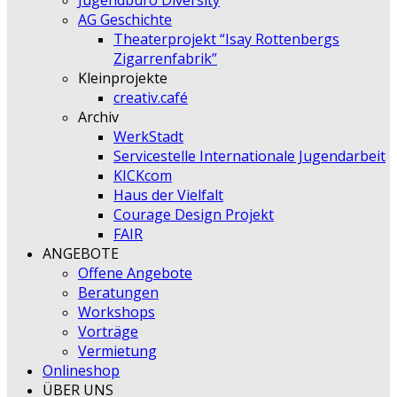
Jugendbüro Diversity
AG Geschichte
Theaterprojekt “Isay Rottenbergs
Zigarrenfabrik”
Kleinprojekte
creativ.café
Archiv
WerkStadt
Servicestelle Internationale Jugendarbeit
KICKcom
Haus der Vielfalt
Courage Design Projekt
FAIR
ANGEBOTE
Offene Angebote
Beratungen
Workshops
Vorträge
Vermietung
Onlineshop
ÜBER UNS