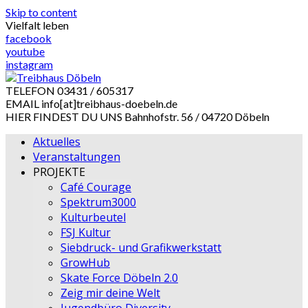
Skip to content
Vielfalt leben
facebook
youtube
instagram
TELEFON
03431 / 605317
EMAIL
info[at]treibhaus-doebeln.de
HIER FINDEST DU UNS
Bahnhofstr. 56 / 04720 Döbeln
Aktuelles
Veranstaltungen
PROJEKTE
Café Courage
Spektrum3000
Kulturbeutel
FSJ Kultur
Siebdruck- und Grafikwerkstatt
GrowHub
Skate Force Döbeln 2.0
Zeig mir deine Welt