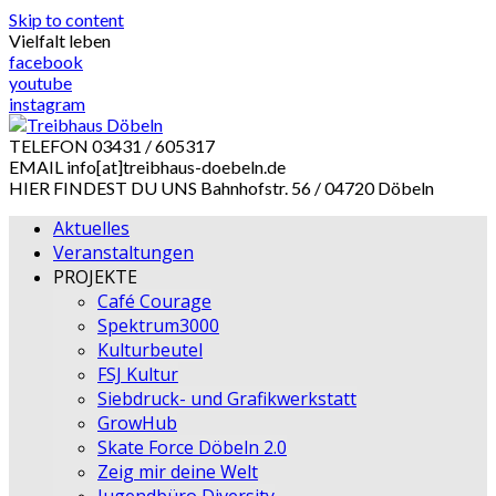
Skip to content
Vielfalt leben
facebook
youtube
instagram
TELEFON
03431 / 605317
EMAIL
info[at]treibhaus-doebeln.de
HIER FINDEST DU UNS
Bahnhofstr. 56 / 04720 Döbeln
Aktuelles
Veranstaltungen
PROJEKTE
Café Courage
Spektrum3000
Kulturbeutel
FSJ Kultur
Siebdruck- und Grafikwerkstatt
GrowHub
Skate Force Döbeln 2.0
Zeig mir deine Welt