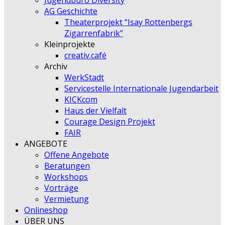
Jugendbüro Diversity
AG Geschichte
Theaterprojekt “Isay Rottenbergs
Zigarrenfabrik”
Kleinprojekte
creativ.café
Archiv
WerkStadt
Servicestelle Internationale Jugendarbeit
KICKcom
Haus der Vielfalt
Courage Design Projekt
FAIR
ANGEBOTE
Offene Angebote
Beratungen
Workshops
Vorträge
Vermietung
Onlineshop
ÜBER UNS