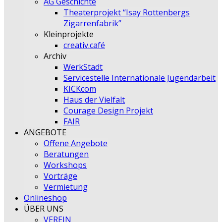
AG Geschichte
Theaterprojekt “Isay Rottenbergs
Zigarrenfabrik”
Kleinprojekte
creativ.café
Archiv
WerkStadt
Servicestelle Internationale Jugendarbeit
KICKcom
Haus der Vielfalt
Courage Design Projekt
FAIR
ANGEBOTE
Offene Angebote
Beratungen
Workshops
Vorträge
Vermietung
Onlineshop
ÜBER UNS
VEREIN