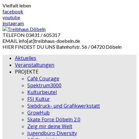
Skip
Vielfalt leben
to
facebook
content
youtube
instagram
TELEFON
03431 / 605317
EMAIL
info[at]treibhaus-doebeln.de
HIER FINDEST DU UNS
Bahnhofstr. 56 / 04720 Döbeln
Aktuelles
Veranstaltungen
PROJEKTE
Café Courage
Spektrum3000
Kulturbeutel
FSJ Kultur
Siebdruck- und Grafikwerkstatt
GrowHub
Skate Force Döbeln 2.0
Zeig mir deine Welt
Jugendbüro Diversity