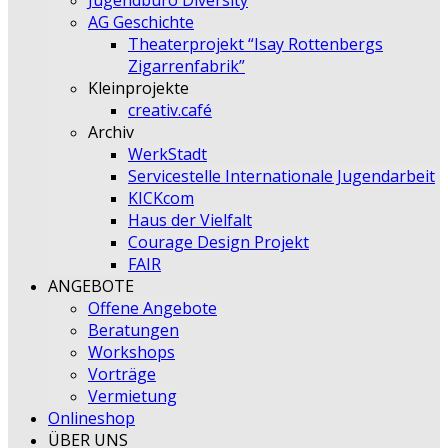
Jugendbüro Diversity
AG Geschichte
Theaterprojekt “Isay Rottenbergs
Zigarrenfabrik”
Kleinprojekte
creativ.café
Archiv
WerkStadt
Servicestelle Internationale Jugendarbeit
KICKcom
Haus der Vielfalt
Courage Design Projekt
FAIR
ANGEBOTE
Offene Angebote
Beratungen
Workshops
Vorträge
Vermietung
Onlineshop
ÜBER UNS