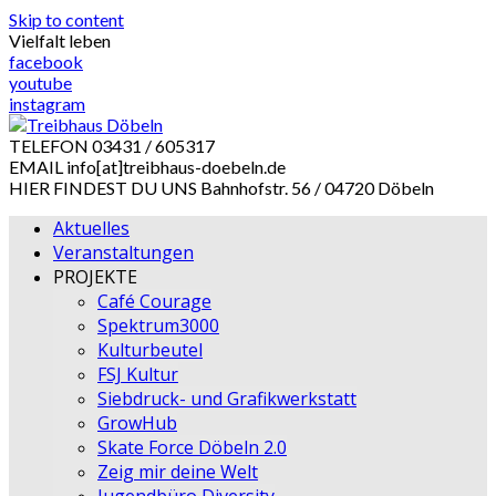
Skip to content
Vielfalt leben
facebook
youtube
instagram
TELEFON
03431 / 605317
EMAIL
info[at]treibhaus-doebeln.de
HIER FINDEST DU UNS
Bahnhofstr. 56 / 04720 Döbeln
Aktuelles
Veranstaltungen
PROJEKTE
Café Courage
Spektrum3000
Kulturbeutel
FSJ Kultur
Siebdruck- und Grafikwerkstatt
GrowHub
Skate Force Döbeln 2.0
Zeig mir deine Welt