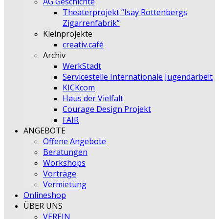
AG Geschichte
Theaterprojekt “Isay Rottenbergs
Zigarrenfabrik”
Kleinprojekte
creativ.café
Archiv
WerkStadt
Servicestelle Internationale Jugendarbeit
KICKcom
Haus der Vielfalt
Courage Design Projekt
FAIR
ANGEBOTE
Offene Angebote
Beratungen
Workshops
Vorträge
Vermietung
Onlineshop
ÜBER UNS
VEREIN