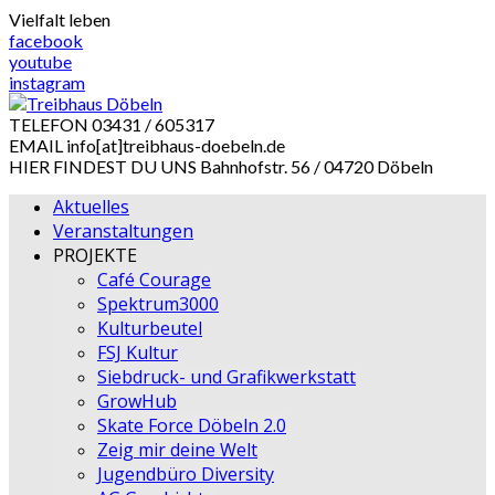
Skip
Vielfalt leben
to
facebook
content
youtube
instagram
TELEFON
03431 / 605317
EMAIL
info[at]treibhaus-doebeln.de
HIER FINDEST DU UNS
Bahnhofstr. 56 / 04720 Döbeln
Aktuelles
Veranstaltungen
PROJEKTE
Café Courage
Spektrum3000
Kulturbeutel
FSJ Kultur
Siebdruck- und Grafikwerkstatt
GrowHub
Skate Force Döbeln 2.0
Zeig mir deine Welt
Jugendbüro Diversity