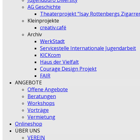
Jugendbüro Diversity
AG Geschichte
Theaterprojekt “Isay Rottenbergs Zigarre
Kleinprojekte
creativ.café
Archiv
WerkStadt
Servicestelle Internationale Jugendarbeit
KICKcom
Haus der Vielfalt
Courage Design Projekt
FAIR
ANGEBOTE
Offene Angebote
Beratungen
Workshops
Vorträge
Vermietung
Onlineshop
ÜBER UNS
VEREIN