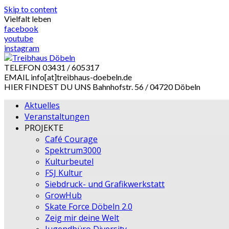
Skip to content
Vielfalt leben
facebook
youtube
instagram
TELEFON
03431 / 605317
EMAIL
info[at]treibhaus-doebeln.de
HIER FINDEST DU UNS
Bahnhofstr. 56 / 04720 Döbeln
Aktuelles
Veranstaltungen
PROJEKTE
Café Courage
Spektrum3000
Kulturbeutel
FSJ Kultur
Siebdruck- und Grafikwerkstatt
GrowHub
Skate Force Döbeln 2.0
Zeig mir deine Welt