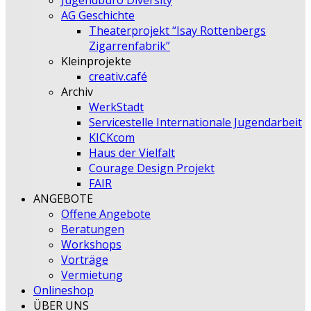
Jugendbüro Diversity
AG Geschichte
Theaterprojekt “Isay Rottenbergs
Zigarrenfabrik”
Kleinprojekte
creativ.café
Archiv
WerkStadt
Servicestelle Internationale Jugendarbeit
KICKcom
Haus der Vielfalt
Courage Design Projekt
FAIR
ANGEBOTE
Offene Angebote
Beratungen
Workshops
Vorträge
Vermietung
Onlineshop
ÜBER UNS