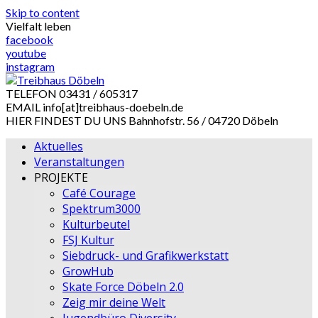
Skip to content
Vielfalt leben
facebook
youtube
instagram
TELEFON
03431 / 605317
EMAIL
info[at]treibhaus-doebeln.de
HIER FINDEST DU UNS
Bahnhofstr. 56 / 04720 Döbeln
Aktuelles
Veranstaltungen
PROJEKTE
Café Courage
Spektrum3000
Kulturbeutel
FSJ Kultur
Siebdruck- und Grafikwerkstatt
GrowHub
Skate Force Döbeln 2.0
Zeig mir deine Welt