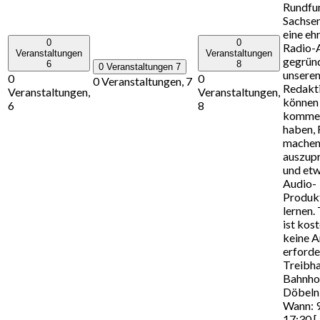
Rundfu
Sachsen
eine eh
0
0
Radio-
Veranstaltungen
Veranstaltungen
gegründ
6
8
0 Veranstaltungen
7
unsere
0
0
0 Veranstaltungen,
7
Redakti
Veranstaltungen,
Veranstaltungen,
können 
6
8
kommen
haben, 
machen,
auszup
und etw
Audio-
Produk
lernen.
ist kost
keine 
erford
Treibha
Bahnho
Döbeln 
Wann: 
17:30 [