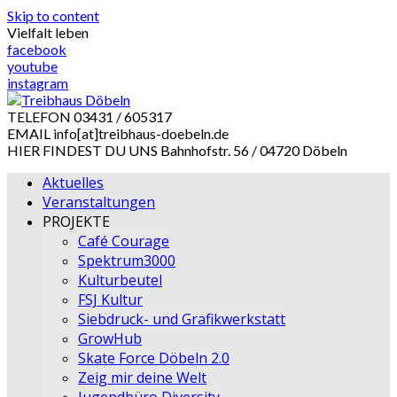
Skip to content
Vielfalt leben
facebook
youtube
instagram
TELEFON
03431 / 605317
EMAIL
info[at]treibhaus-doebeln.de
HIER FINDEST DU UNS
Bahnhofstr. 56 / 04720 Döbeln
Aktuelles
Veranstaltungen
PROJEKTE
Café Courage
Spektrum3000
Kulturbeutel
FSJ Kultur
Siebdruck- und Grafikwerkstatt
GrowHub
Skate Force Döbeln 2.0
Zeig mir deine Welt