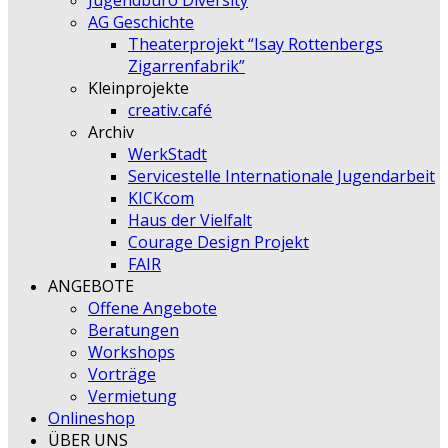
Jugendbüro Diversity
AG Geschichte
Theaterprojekt “Isay Rottenbergs
Zigarrenfabrik”
Kleinprojekte
creativ.café
Archiv
WerkStadt
Servicestelle Internationale Jugendarbeit
KICKcom
Haus der Vielfalt
Courage Design Projekt
FAIR
ANGEBOTE
Offene Angebote
Beratungen
Workshops
Vorträge
Vermietung
Onlineshop
ÜBER UNS