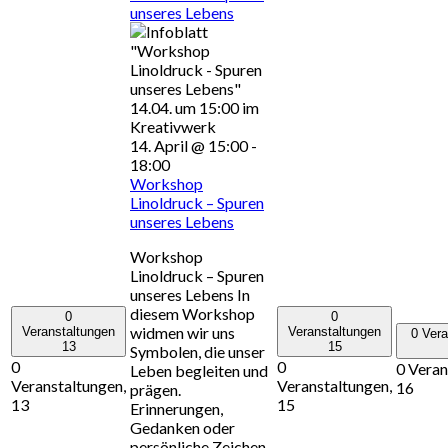
unseres Lebens
14. April @ 15:00
-
18:00
Workshop
Linoldruck – Spuren
unseres Lebens
Workshop
Linoldruck – Spuren
unseres Lebens In
diesem Workshop
0
0
widmen wir uns
Veranstaltungen
Veranstaltungen
0 Vera
13
15
Symbolen, die unser
0
0
0 Veran
Leben begleiten und
Veranstaltungen,
Veranstaltungen,
16
prägen.
13
15
Erinnerungen,
Gedanken oder
persönliche Zeichen