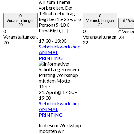
wir zum Thema
vorbereiten. Der
Teilnahmebeitrag
0
0
liegt bei 15-25 € pro
Veranstaltungen
Veranstaltungen
0 Vera
Person (5-10 €
20
22
Ermäßigt), […]
0
0
0 Veran
Veranstaltungen,
Veranstaltungen,
23
17:30
-
19:30
20
22
Siebdruckworkshop:
ANIMAL
PRINTING
21. April @ 17:30
-
19:30
Siebdruckworkshop:
ANIMAL
PRINTING
In diesem Workshop
möchten wir