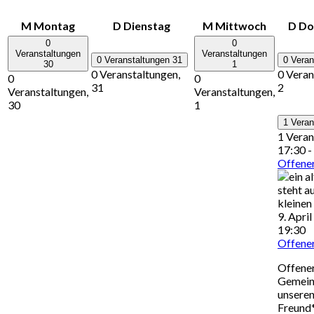
M
Montag
D
Dienstag
M
Mittwoch
D
Do
0
0
Veranstaltungen
Veranstaltungen
0 Veranstaltungen
31
0 Vera
30
1
0 Veranstaltungen,
0 Veran
0
0
31
2
Veranstaltungen,
Veranstaltungen,
30
1
1 Veran
1 Veran
17:30
-
Offener
9. Apri
19:30
Offener
Offener
Gemein
unsere
Freund