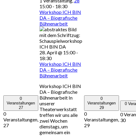
1 Veranstaltung,
28
15:00
-
18:30
Workshop ICH BIN
DA – Biografische
Bühnenarbeit
28. April @ 15:00
-
18:30
Workshop ICH BIN
DA – Biografische
Bühnenarbeit
Workshop ICH BIN
DA – Biografische
Bühnenarbeit In
0
0
unserer
Veranstaltungen
Veranstaltungen
0 Vera
27
29
Theaterwerkstatt
0
0
0 Veran
treffen wir uns alle
Veranstaltungen,
Veranstaltungen,
30
zwei Wochen
27
29
dienstags, um
gemeinsam ein